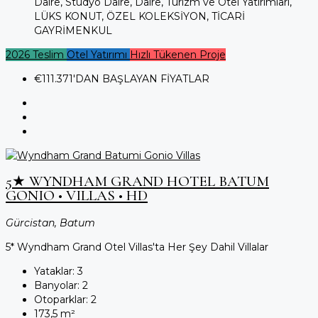
Daire, Stüdyo Daire, Daire, Turizm ve Otel Yatırımları,
LÜKS KONUT, ÖZEL KOLEKSİYON, TİCARİ
GAYRİMENKUL
2026 Teslim
Otel Yatırımı
Hızlı Tükenen Proje
€111.371
'DAN BAŞLAYAN FİYATLAR
5★ WYNDHAM GRAND HOTEL BATUM
GONIO • VILLAS • HD
Gürcistan, Batum
5* Wyndham Grand Otel Villas'ta Her Şey Dahil Villalar
Yataklar:
3
Banyolar:
2
Otoparklar:
2
173,5
m²