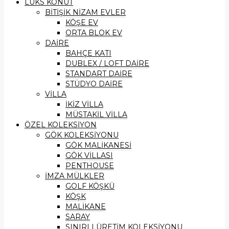
LÜKS KONUT
BİTİŞİK NİZAM EVLER
KÖŞE EV
ORTA BLOK EV
DAİRE
BAHÇE KATI
DUBLEX / LOFT DAİRE
STANDART DAİRE
STÜDYO DAİRE
VİLLA
İKİZ VİLLA
MÜSTAKİL VİLLA
ÖZEL KOLEKSİYON
GÖK KOLEKSİYONU
GÖK MALİKANESİ
GÖK VİLLASI
PENTHOUSE
İMZA MÜLKLER
GOLF KÖŞKÜ
KÖŞK
MALİKANE
SARAY
SINIRLI ÜRETİM KOLEKSİYONU