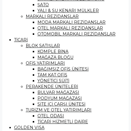
ŞATO
YALI & SU KENARI MÜLKLER
MARKALI REZİDANSLAR
MODA MARKALI REZİDANSLAR
OTEL MARKALI REZİDANSLAR
OTOMOBİL MARKALI REZİDANSLAR
TİCARİ
BLOK SATIŞLAR
KOMPLE BİNA
MAĞAZA BLOĞU
OFİS YATIRIMLARI
BAĞIMSIZ OFİS ÜNİTESİ
TAM KAT OFİS
YÖNETİCİ SÜİTİ
PERAKENDE ÜNİTELERİ
BULVAR MAĞAZASI
PODYUM MAĞAZASI
SİTE İÇİ ÇARŞI ÜNİTESİ
TURİZM VE OTEL YATIRIMLARI
OTEL ODASI
TİCARİ HİZMETLİ DAİRE
GOLDEN VISA