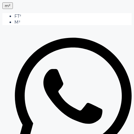
m²
FT²
M²