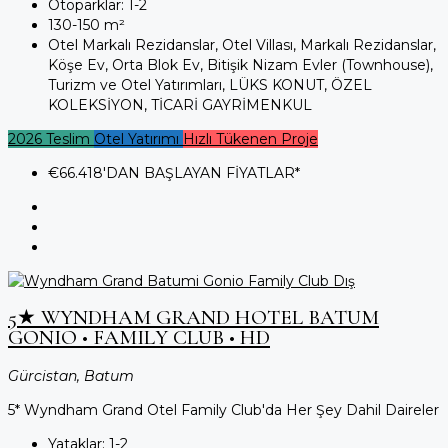
Otoparklar:
1-2
130-150
m²
Otel Markalı Rezidanslar, Otel Villası, Markalı Rezidanslar,
Köşe Ev, Orta Blok Ev, Bitişik Nizam Evler (Townhouse),
Turizm ve Otel Yatırımları, LÜKS KONUT, ÖZEL
KOLEKSİYON, TİCARİ GAYRİMENKUL
2026 Teslim
Otel Yatırımı
Hızlı Tükenen Proje
€66.418
'DAN BAŞLAYAN FİYATLAR*
5★ WYNDHAM GRAND HOTEL BATUM
GONIO • FAMILY CLUB • HD
Gürcistan, Batum
5* Wyndham Grand Otel Family Club'da Her Şey Dahil Daireler
Yataklar:
1-2