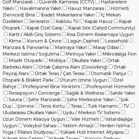
Golf Manzaralı
Güvenlik Kamerası (CCTV)
Hastanelere
Yakın
Havalimanına Yakın
Havuz Manzarası
Hizmetli
(Serviced) Bina
İbadet Mekanlarına Yakın
İç Mekan
Özellikleri
Jeneratör
Kablolu TV
Kapalı Havuz
Kapalı
Otopark
Kapalı Özel Garaj
Kapalı Site (Gated Community)
Kartlı / Akıllı Giriş Sistemi
Kısa Dönem Kiralamaya Uygun
Klima
Konum & Çevre
Lagün Cepheli
Leasehold
Manzara & Panorama
Marinaya Yakın
Masaj Odası
Merkezi Isıtma / Soğutma
Metroya Yakın
Mikrodalga Fırın
Misafir Otoparkı
Mobilya
Okullara Yakın
Ortak
Barbekü Alanı
Ortak Çalışma Alanı (Coworking)
Ortak
Peyzaj Alanı
Ortak Teras / Çatı Terası
Otomatik Panjur
Otopark & Bisiklet Parkı
Oturum İznine Uygun
Özel
Bahçe
Profesyonel Bina Yönetimi
Profesyonel Hizmetler
Resepsiyon / Concierge
Sağlık & Wellness
Sahile Yakın
Sauna
Şehir Manzaralı
Şehir Merkezine Yakın
Şok
Duş
Şömine
Tenis Kortu
Teras
Türk Hamamı
TV
Uluslararası Okullara Yakın
Uydu / Merkezi TV Sistemi
Uzun Dönem Kiracıya Uygun
Vale Hizmeti
Vatandaşlığa
Uygun
Voleybol Sahası
Yatırım Amaçlı
Yerden Isıtma
Yoga / Pilates Stüdyosu
Yüksek Hızlı İnternet Altyapısı
Yüksek Kira Getirisi
Yüksek Tavan
Yürüyüş Parkuru