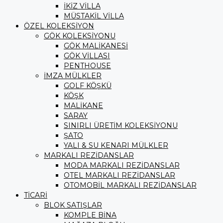
İKİZ VİLLA
MÜSTAKİL VİLLA
ÖZEL KOLEKSİYON
GÖK KOLEKSİYONU
GÖK MALİKANESİ
GÖK VİLLASI
PENTHOUSE
İMZA MÜLKLER
GOLF KÖŞKÜ
KÖŞK
MALİKANE
SARAY
SINIRLI ÜRETİM KOLEKSİYONU
ŞATO
YALI & SU KENARI MÜLKLER
MARKALI REZİDANSLAR
MODA MARKALI REZİDANSLAR
OTEL MARKALI REZİDANSLAR
OTOMOBİL MARKALI REZİDANSLAR
TİCARİ
BLOK SATIŞLAR
KOMPLE BİNA