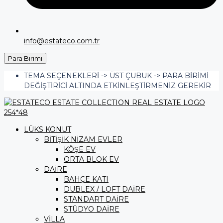
info@estateco.com.tr
Para Birimi
TEMA SEÇENEKLERI -> ÜST ÇUBUK -> PARA BIRIMI
DEĞIŞTIRICI ALTINDA ETKINLEŞTIRMENIZ GEREKIR
LÜKS KONUT
BİTİŞİK NİZAM EVLER
KÖŞE EV
ORTA BLOK EV
DAİRE
BAHÇE KATI
DUBLEX / LOFT DAİRE
STANDART DAİRE
STÜDYO DAİRE
VİLLA