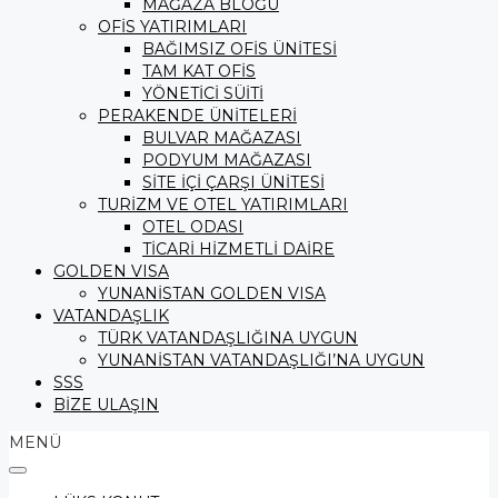
MAĞAZA BLOĞU
OFİS YATIRIMLARI
BAĞIMSIZ OFİS ÜNİTESİ
TAM KAT OFİS
YÖNETİCİ SÜİTİ
PERAKENDE ÜNİTELERİ
BULVAR MAĞAZASI
PODYUM MAĞAZASI
SİTE İÇİ ÇARŞI ÜNİTESİ
TURİZM VE OTEL YATIRIMLARI
OTEL ODASI
TİCARİ HİZMETLİ DAİRE
GOLDEN VISA
YUNANİSTAN GOLDEN VISA
VATANDAŞLIK
TÜRK VATANDAŞLIĞINA UYGUN
YUNANİSTAN VATANDAŞLIĞI’NA UYGUN
SSS
BİZE ULAŞIN
MENÜ