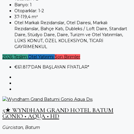
Banyo:
1
Otoparklar:
1-2
37-119,4
m²
Otel Markalı Rezidanslar, Otel Dairesi, Markalı
Rezidanslar, Bahçe Katı, Dubleks / Loft Daire, Standart
Daire, Stüdyo Daire, Daire, Turizm ve Otel Yatırımları,
LÜKS KONUT, ÖZEL KOLEKSİYON, TİCARİ
GAYRİMENKUL
2026 Teslim
Otel Yatırımı
Son Birimler
€61.817
'DAN BAŞLAYAN FİYATLAR*
5★ WYNDHAM GRAND HOTEL BATUM
GONIO • AQUA • HD
Gürcistan, Batum