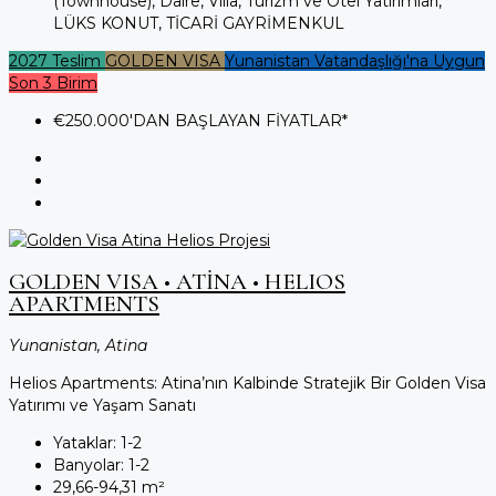
(Townhouse), Daire, Villa, Turizm ve Otel Yatırımları,
LÜKS KONUT, TİCARİ GAYRİMENKUL
2027 Teslim
GOLDEN VISA
Yunanistan Vatandaşlığı'na Uygun
Son 3 Birim
€250.000
'DAN BAŞLAYAN FİYATLAR*
GOLDEN VISA • ATİNA • HELIOS
APARTMENTS
Yunanistan, Atina
Helios Apartments: Atina’nın Kalbinde Stratejik Bir Golden Visa
Yatırımı ve Yaşam Sanatı
Yataklar:
1-2
Banyolar:
1-2
29,66-94,31
m²