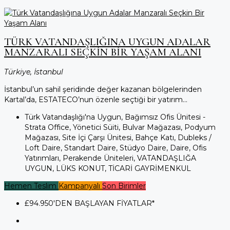
TÜRK VATANDAŞLIĞINA UYGUN ADALAR
MANZARALI SEÇKIN BIR YAŞAM ALANI
Türkiye, İstanbul
İstanbul’un sahil şeridinde değer kazanan bölgelerinden
Kartal’da, ESTATECO’nun özenle seçtiği bir yatırım...
Türk Vatandaşlığı'na Uygun, Bağımsız Ofis Ünitesi -
Strata Office, Yönetici Süiti, Bulvar Mağazası, Podyum
Mağazası, Site İçi Çarşı Ünitesi, Bahçe Katı, Dubleks /
Loft Daire, Standart Daire, Stüdyo Daire, Daire, Ofis
Yatırımları, Perakende Üniteleri, VATANDAŞLIĞA
UYGUN, LÜKS KONUT, TİCARİ GAYRİMENKUL
Hemen Teslim
Kampanyalı
Son Birimler
£94.950
'DEN BAŞLAYAN FİYATLAR*