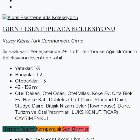
GİRNE ESENTEPE ADA KOLEKSİYONU
Kuzey Kıbrıs Türk Cumhuriyeti, Girne
İki Fazlı Sahil Yerleşkesinde 2+1 Loft Penthouse Ağırlıklı Yatırım
Koleksiyonu Esentepe sahil...
Yataklar:
1-3
Banyolar:
1-2
Otoparklar:
1-3
43 - 156
m²
Otel Dairesi, Otel Odası, Otel Villası, Köşe Ev, Orta Blok
Ev, Bahçe Katı, Dubleks / Loft Daire, Standart Daire,
Stüdyo Daire, Bitişik Nizam Evler (Townhouse), Daire,
Turizm ve Otel Yatırımları, LÜKS KONUT, TİCARİ
GAYRİMENKUL
Hemen Teslim
Kampanyalı
Son Birimler
£99.950
'DEN BAŞLAYAN FİYATLAR*