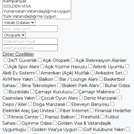
Diğer Özellikler
24/7 Güvenlik
Açık Otopark
Açık Rekreasyon Alanları
Açık Spor Alanı
Açık Yüzme Havuzu
Airbnb Uyumlu
Akıllı Ev Sistemi
Amerikan (Açık) Mutfak
Ankastre Set
AVM'lere Yakın
Balkon
Bar / Lounge Alanı
Basketbol
Sahası
Bina Teknolojileri
Bisiklet Park Alanı
Buhar Odası
Buzdolabı
Çamaşır Kurutucu
Çamaşır Makinesi
Casinolara Yakın
Çocuk Oyun Alanı
Deniz Manzaralı
Depo / Kiler
Doğa Manzaralı
Ebeveyn Banyosu
Elektrikli Araç Şarj Ünitesi
Fiber İnternet
Finansal Hedefler
Fitness Center
Fransız Balkon
Freehold
Futbol
Sahası
Giyinme Odası
Golden Visa & Vatandaşlık
Uygunluğu
Golden Visa'ya Uygun
Golf Kulübüne Yakın