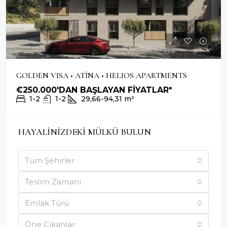
GOLDEN VISA • ATİNA • HELIOS APARTMENTS
€250.000'DAN BAŞLAYAN FİYATLAR*
1-2
1-2
29,66-94,31
m²
HAYALİNİZDEKİ MÜLKÜ BULUN
Tüm Şehirler
Teslim Zamanı
Emlak Türü
Öne Çıkanlar