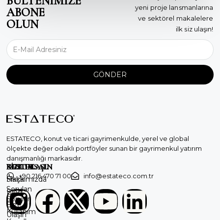
BÜLTENİMİZE
yeni proje lansmanlarına
ABONE
ve sektörel makalelere
OLUN
ilk siz ulaşın!
GÖNDER
ESTATECO, konut ve ticari gayrimenkulde, yerel ve global
ölçekte değer odaklı portföyler sunan bir gayrimenkul yatırım
danışmanlığı markasıdır.
KURUMSAL
DESTEK
BİZE ULAŞIN
+90 216 470 71 00
info@estateco.com.tr
Hakkımızda
Sıkça
Sorulan
Blog
Sorular
Bize
Kullanım
Ulaşın