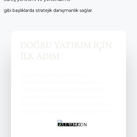
gibi başlıklarda stratejik danışmanlık sağlar.
DOĞRU YATIRIM İÇİN
İLK ADIM
Konut ve ticari gayrimenkul
portföylerimizle ilgilenen yatırımcı, iş
ortakları ve paydaşlarımızdan gelen
talepleri memnuniyetle karşılıyoruz.
Formu doldurmanız halinde, ekibimiz en
kısa sürede sizinle iletişime geçecektir..