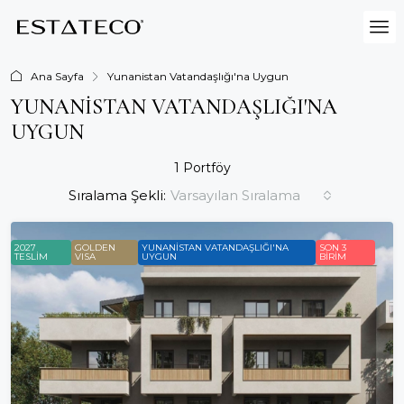
Ana Sayfa
Yunanistan Vatandaşlığı'na Uygun
YUNANISTAN VATANDAŞLIĞI'NA
UYGUN
1 Portföy
Sıralama Şekli:
Varsayılan Sıralama
2027
GOLDEN
YUNANISTAN VATANDAŞLIĞI'NA
SON 3
TESLIM
VISA
UYGUN
BIRIM