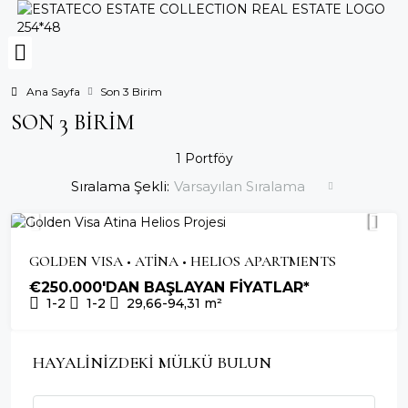
Ana Sayfa
Son 3 Birim
SON 3 BIRIM
1 Portföy
Sıralama Şekli:
Varsayılan Sıralama
2027
GOLDEN
YUNANISTAN VATANDAŞLIĞI'NA
SON 3
TESLIM
VISA
UYGUN
BIRIM
GOLDEN VISA • ATİNA • HELIOS APARTMENTS
€250.000'DAN BAŞLAYAN FİYATLAR*
1-2
1-2
29,66-94,31
m²
HAYALİNİZDEKİ MÜLKÜ BULUN