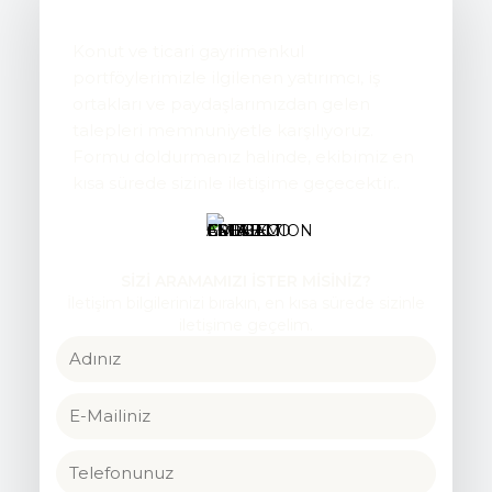
Konut ve ticari gayrimenkul
portföylerimizle ilgilenen yatırımcı, iş
ortakları ve paydaşlarımızdan gelen
talepleri memnuniyetle karşılıyoruz.
Formu doldurmanız halinde, ekibimiz en
kısa sürede sizinle iletişime geçecektir..
SİZİ ARAMAMIZI İSTER MİSİNİZ?
İletişim bilgilerinizi bırakın, en kısa sürede sizinle
iletişime geçelim.