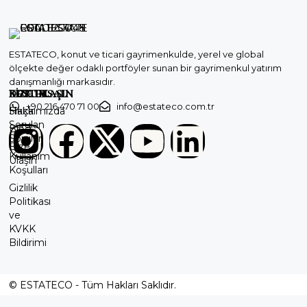
ESTATECO, konut ve ticari gayrimenkulde, yerel ve global
ölçekte değer odaklı portföyler sunan bir gayrimenkul yatırım
danışmanlığı markasıdır.
KURUMSAL
DESTEK
BİZE ULAŞIN
+90 216 470 71 00
info@estateco.com.tr
Hakkımızda
Sıkça
Sorulan
Blog
Sorular
Bize
Kullanım
Ulaşın
Koşulları
Gizlilik
Politikası
ve
KVKK
Bildirimi
© ESTATECO - Tüm Hakları Saklıdır.