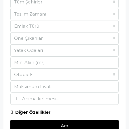
Tüm Şehirler
Teslim Zamanı
Emlak Türü
Öne Çıkanlar
Yatak Odaları
Otopark
Diğer Özellikler
Ara