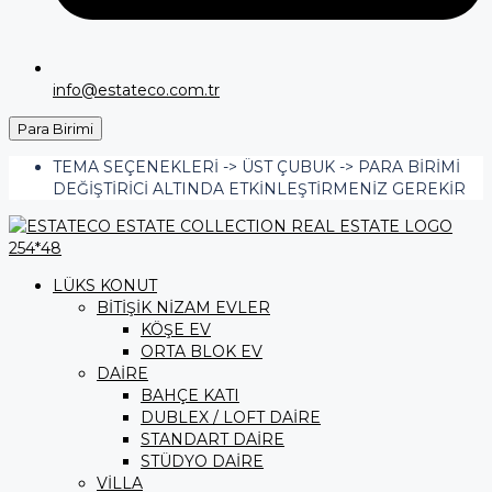
info@estateco.com.tr
Para Birimi
TEMA SEÇENEKLERI -> ÜST ÇUBUK -> PARA BIRIMI
DEĞIŞTIRICI ALTINDA ETKINLEŞTIRMENIZ GEREKIR
LÜKS KONUT
BİTİŞİK NİZAM EVLER
KÖŞE EV
ORTA BLOK EV
DAİRE
BAHÇE KATI
DUBLEX / LOFT DAİRE
STANDART DAİRE
STÜDYO DAİRE
VİLLA