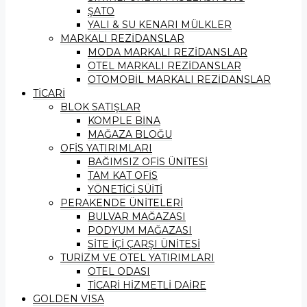
ŞATO
YALI & SU KENARI MÜLKLER
MARKALI REZİDANSLAR
MODA MARKALI REZİDANSLAR
OTEL MARKALI REZİDANSLAR
OTOMOBİL MARKALI REZİDANSLAR
TİCARİ
BLOK SATIŞLAR
KOMPLE BİNA
MAĞAZA BLOĞU
OFİS YATIRIMLARI
BAĞIMSIZ OFİS ÜNİTESİ
TAM KAT OFİS
YÖNETİCİ SÜİTİ
PERAKENDE ÜNİTELERİ
BULVAR MAĞAZASI
PODYUM MAĞAZASI
SİTE İÇİ ÇARŞI ÜNİTESİ
TURİZM VE OTEL YATIRIMLARI
OTEL ODASI
TİCARİ HİZMETLİ DAİRE
GOLDEN VISA