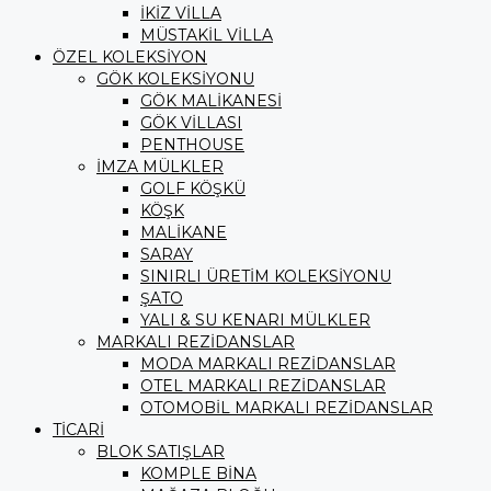
İKİZ VİLLA
MÜSTAKİL VİLLA
ÖZEL KOLEKSİYON
GÖK KOLEKSİYONU
GÖK MALİKANESİ
GÖK VİLLASI
PENTHOUSE
İMZA MÜLKLER
GOLF KÖŞKÜ
KÖŞK
MALİKANE
SARAY
SINIRLI ÜRETİM KOLEKSİYONU
ŞATO
YALI & SU KENARI MÜLKLER
MARKALI REZİDANSLAR
MODA MARKALI REZİDANSLAR
OTEL MARKALI REZİDANSLAR
OTOMOBİL MARKALI REZİDANSLAR
TİCARİ
BLOK SATIŞLAR
KOMPLE BİNA