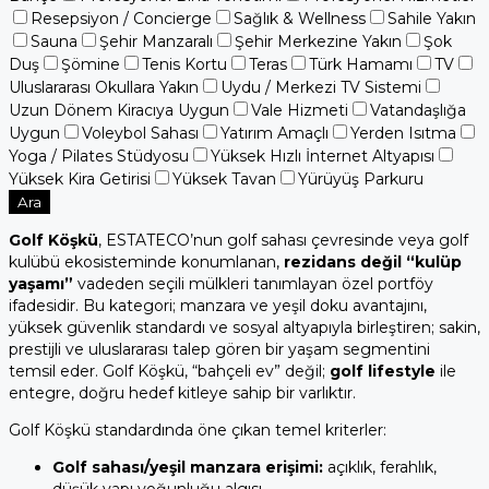
Resepsiyon / Concierge
Sağlık & Wellness
Sahile Yakın
Sauna
Şehir Manzaralı
Şehir Merkezine Yakın
Şok
Duş
Şömine
Tenis Kortu
Teras
Türk Hamamı
TV
Uluslararası Okullara Yakın
Uydu / Merkezi TV Sistemi
Uzun Dönem Kiracıya Uygun
Vale Hizmeti
Vatandaşlığa
Uygun
Voleybol Sahası
Yatırım Amaçlı
Yerden Isıtma
Yoga / Pilates Stüdyosu
Yüksek Hızlı İnternet Altyapısı
Yüksek Kira Getirisi
Yüksek Tavan
Yürüyüş Parkuru
Ara
Golf Köşkü
, ESTATECO’nun golf sahası çevresinde veya golf
kulübü ekosisteminde konumlanan,
rezidans değil “kulüp
yaşamı”
vadeden seçili mülkleri tanımlayan özel portföy
ifadesidir. Bu kategori; manzara ve yeşil doku avantajını,
yüksek güvenlik standardı ve sosyal altyapıyla birleştiren; sakin,
prestijli ve uluslararası talep gören bir yaşam segmentini
temsil eder. Golf Köşkü, “bahçeli ev” değil;
golf lifestyle
ile
entegre, doğru hedef kitleye sahip bir varlıktır.
Golf Köşkü standardında öne çıkan temel kriterler:
Golf sahası/yeşil manzara erişimi:
açıklık, ferahlık,
düşük yapı yoğunluğu algısı