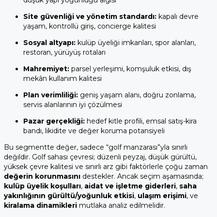
Site güvenliği ve yönetim standardı:
kapalı devre
yaşam, kontrollü giriş, concierge kalitesi
Sosyal altyapı:
kulüp üyeliği imkanları, spor alanları,
restoran, yürüyüş rotaları
Mahremiyet:
parsel yerleşimi, komşuluk etkisi, dış
mekân kullanım kalitesi
Plan verimliliği:
geniş yaşam alanı, doğru zonlama,
servis alanlarının iyi çözülmesi
Pazar gerçekliği:
hedef kitle profili, emsal satış-kira
bandı, likidite ve değer koruma potansiyeli
Bu segmentte değer, sadece “golf manzarası”yla sınırlı
değildir. Golf sahası çevresi; düzenli peyzaj, düşük gürültü,
yüksek çevre kalitesi ve sınırlı arz gibi faktörlerle çoğu zaman
değerin korunmasını
destekler. Ancak seçim aşamasında;
kulüp üyelik koşulları
,
aidat ve işletme giderleri
,
saha
yakınlığının gürültü/yoğunluk etkisi
,
ulaşım erişimi
, ve
kiralama dinamikleri
mutlaka analiz edilmelidir.