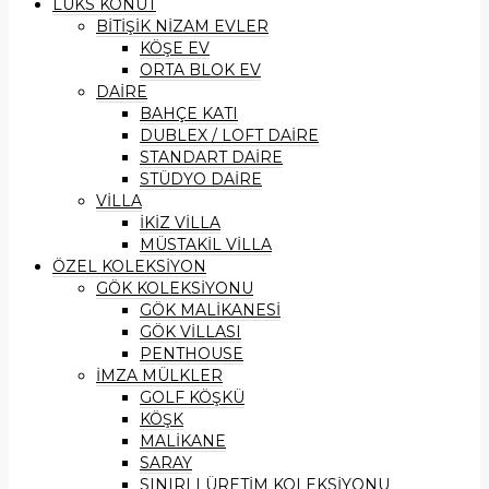
LÜKS KONUT
BİTİŞİK NİZAM EVLER
KÖŞE EV
ORTA BLOK EV
DAİRE
BAHÇE KATI
DUBLEX / LOFT DAİRE
STANDART DAİRE
STÜDYO DAİRE
VİLLA
İKİZ VİLLA
MÜSTAKİL VİLLA
ÖZEL KOLEKSİYON
GÖK KOLEKSİYONU
GÖK MALİKANESİ
GÖK VİLLASI
PENTHOUSE
İMZA MÜLKLER
GOLF KÖŞKÜ
KÖŞK
MALİKANE
SARAY
SINIRLI ÜRETİM KOLEKSİYONU