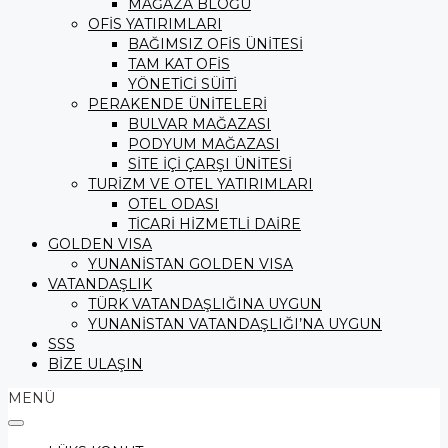
MAĞAZA BLOĞU
OFİS YATIRIMLARI
BAĞIMSIZ OFİS ÜNİTESİ
TAM KAT OFİS
YÖNETİCİ SÜİTİ
PERAKENDE ÜNİTELERİ
BULVAR MAĞAZASI
PODYUM MAĞAZASI
SİTE İÇİ ÇARŞI ÜNİTESİ
TURİZM VE OTEL YATIRIMLARI
OTEL ODASI
TİCARİ HİZMETLİ DAİRE
GOLDEN VISA
YUNANİSTAN GOLDEN VISA
VATANDAŞLIK
TÜRK VATANDAŞLIĞINA UYGUN
YUNANİSTAN VATANDAŞLIĞI’NA UYGUN
SSS
BİZE ULAŞIN
MENÜ