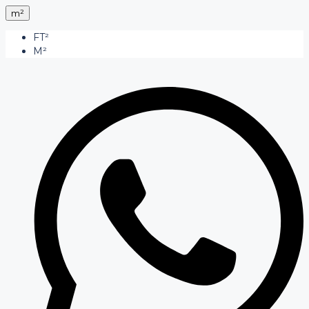
m²
FT²
M²