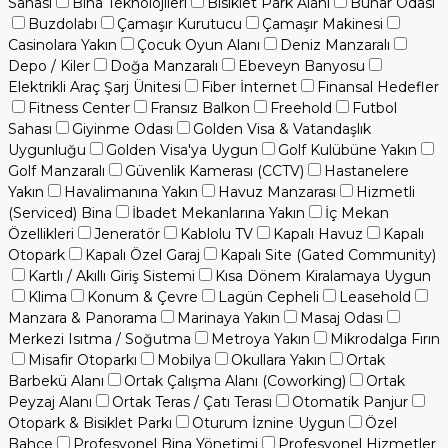
Sahası
Bina Teknolojileri
Bisiklet Park Alanı
Buhar Odası
Buzdolabı
Çamaşır Kurutucu
Çamaşır Makinesi
Casinolara Yakın
Çocuk Oyun Alanı
Deniz Manzaralı
Depo / Kiler
Doğa Manzaralı
Ebeveyn Banyosu
Elektrikli Araç Şarj Ünitesi
Fiber İnternet
Finansal Hedefler
Fitness Center
Fransız Balkon
Freehold
Futbol
Sahası
Giyinme Odası
Golden Visa & Vatandaşlık
Uygunluğu
Golden Visa'ya Uygun
Golf Kulübüne Yakın
Golf Manzaralı
Güvenlik Kamerası (CCTV)
Hastanelere
Yakın
Havalimanına Yakın
Havuz Manzarası
Hizmetli
(Serviced) Bina
İbadet Mekanlarına Yakın
İç Mekan
Özellikleri
Jeneratör
Kablolu TV
Kapalı Havuz
Kapalı
Otopark
Kapalı Özel Garaj
Kapalı Site (Gated Community)
Kartlı / Akıllı Giriş Sistemi
Kısa Dönem Kiralamaya Uygun
Klima
Konum & Çevre
Lagün Cepheli
Leasehold
Manzara & Panorama
Marinaya Yakın
Masaj Odası
Merkezi Isıtma / Soğutma
Metroya Yakın
Mikrodalga Fırın
Misafir Otoparkı
Mobilya
Okullara Yakın
Ortak
Barbekü Alanı
Ortak Çalışma Alanı (Coworking)
Ortak
Peyzaj Alanı
Ortak Teras / Çatı Terası
Otomatik Panjur
Otopark & Bisiklet Parkı
Oturum İznine Uygun
Özel
Bahçe
Profesyonel Bina Yönetimi
Profesyonel Hizmetler