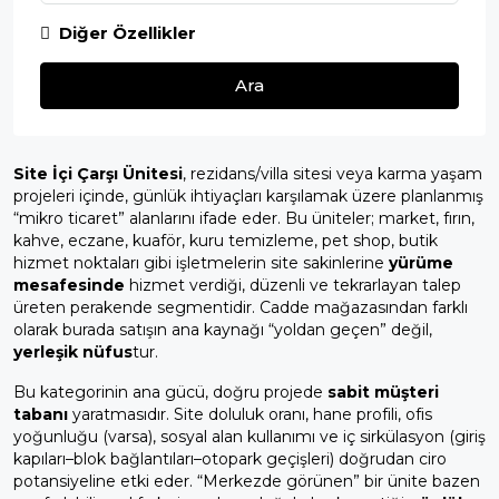
Diğer Özellikler
Ara
Site İçi Çarşı Ünitesi
, rezidans/villa sitesi veya karma yaşam
projeleri içinde, günlük ihtiyaçları karşılamak üzere planlanmış
“mikro ticaret” alanlarını ifade eder. Bu üniteler; market, fırın,
kahve, eczane, kuaför, kuru temizleme, pet shop, butik
hizmet noktaları gibi işletmelerin site sakinlerine
yürüme
mesafesinde
hizmet verdiği, düzenli ve tekrarlayan talep
üreten perakende segmentidir. Cadde mağazasından farklı
olarak burada satışın ana kaynağı “yoldan geçen” değil,
yerleşik nüfus
tur.
Bu kategorinin ana gücü, doğru projede
sabit müşteri
tabanı
yaratmasıdır. Site doluluk oranı, hane profili, ofis
yoğunluğu (varsa), sosyal alan kullanımı ve iç sirkülasyon (giriş
kapıları–blok bağlantıları–otopark geçişleri) doğrudan ciro
potansiyeline etki eder. “Merkezde görünen” bir ünite bazen