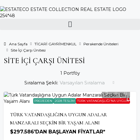
Ana Sayfa
TİCARİ GAYRİMENKUL
Perakende Üniteleri
Site İçi Çarşı Ünitesi
SITE İÇI ÇARŞI ÜNITESI
1 Portföy
Sıralama Şekli:
Varsayılan Sıralama
PROJEDEN
2028 TESLIM
TÜRK VATANDAŞLIĞI'NA UYGUN
TÜRK VATANDAŞLIĞINA UYGUN ADALAR
MANZARALI SEÇKIN BIR YAŞAM ALANI
$297.586'DAN BAŞLAYAN FİYATLAR*