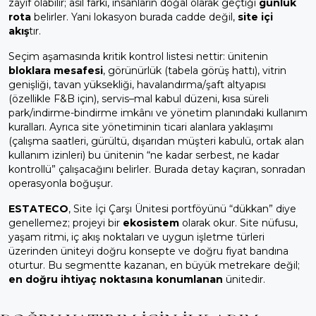
zayıf olabilir; asıl farkı, insanların doğal olarak geçtiği
günlük
rota
belirler. Yani lokasyon burada cadde değil,
site içi
akış
tır.
Seçim aşamasında kritik kontrol listesi nettir: ünitenin
bloklara mesafesi
, görünürlük (tabela görüş hattı), vitrin
genişliği, tavan yüksekliği, havalandırma/şaft altyapısı
(özellikle F&B için), servis–mal kabul düzeni, kısa süreli
park/indirme-bindirme imkânı ve yönetim planındaki kullanım
kuralları. Ayrıca site yönetiminin ticari alanlara yaklaşımı
(çalışma saatleri, gürültü, dışarıdan müşteri kabulü, ortak alan
kullanım izinleri) bu ünitenin “ne kadar serbest, ne kadar
kontrollü” çalışacağını belirler. Burada detay kaçıran, sonradan
operasyonla boğuşur.
ESTATECO
, Site İçi Çarşı Ünitesi portföyünü “dükkan” diye
genellemez; projeyi bir
ekosistem
olarak okur. Site nüfusu,
yaşam ritmi, iç akış noktaları ve uygun işletme türleri
üzerinden üniteyi doğru konsepte ve doğru fiyat bandına
oturtur. Bu segmentte kazanan, en büyük metrekare değil;
en doğru ihtiyaç noktasına konumlanan
ünitedir.