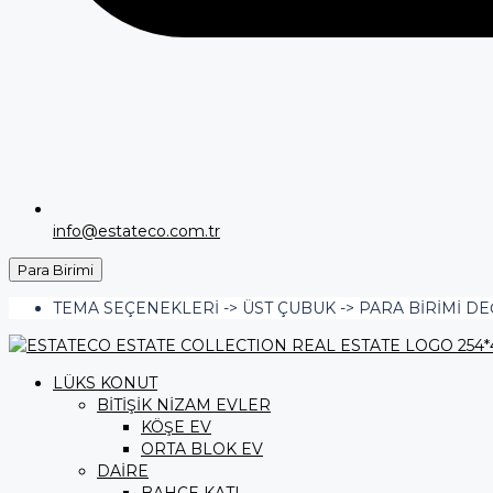
info@estateco.com.tr
Para Birimi
TEMA SEÇENEKLERI -> ÜST ÇUBUK -> PARA BIRIMI DE
LÜKS KONUT
BİTİŞİK NİZAM EVLER
KÖŞE EV
ORTA BLOK EV
DAİRE