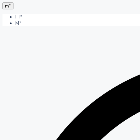
m²
FT²
M²