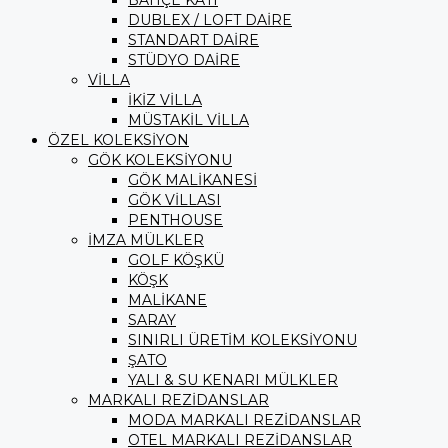
BAHÇE KATI
DUBLEX / LOFT DAİRE
STANDART DAİRE
STÜDYO DAİRE
VİLLA
İKİZ VİLLA
MÜSTAKİL VİLLA
ÖZEL KOLEKSİYON
GÖK KOLEKSİYONU
GÖK MALİKANESİ
GÖK VİLLASI
PENTHOUSE
İMZA MÜLKLER
GOLF KÖŞKÜ
KÖŞK
MALİKANE
SARAY
SINIRLI ÜRETİM KOLEKSİYONU
ŞATO
YALI & SU KENARI MÜLKLER
MARKALI REZİDANSLAR
MODA MARKALI REZİDANSLAR
OTEL MARKALI REZİDANSLAR