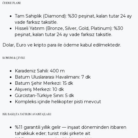
ÖDEME PLANI
Tam Sahiplik (Diamond): %30 peşinat, kalan tutar 24 ay
vade farksız taksitle.
Hisseli Yatırım (Bronze, Silver, Gold, Platinum): %30
peşinat, kalan tutar 24 ay vade farksız taksitle.
Dolar, Euro ve kripto para ile ödeme kabul edilmektedir.
KONUM & ÇEVRE
Karadeniz Sahili: 400 m
Batum Uluslararası Havalimanı: 7 dk
Batum Şehir Merkezi: 15 dk
Alışveriş Merkezi: 10 dk
Gürcistan-Türkiye Sınırı: 5 dk
Kompleks içinde helikopter pisti mevcut
BIR BAKIŞTA YATIRIM AVANTAJLARI
%11 garantili yıllık gelir — inşaat döneminden itibaren
tahakkuk eder; turist riski şirkete ait