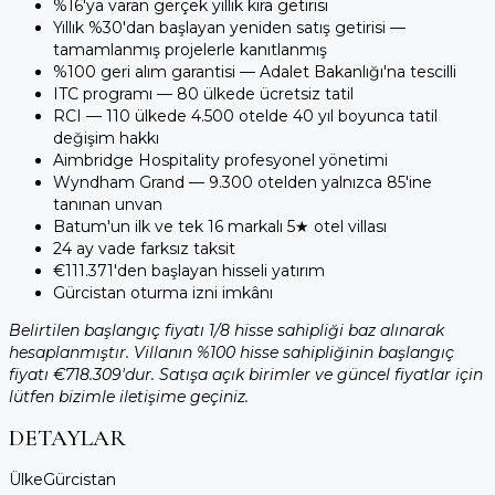
%16'ya varan gerçek yıllık kira getirisi
Yıllık %30'dan başlayan yeniden satış getirisi —
tamamlanmış projelerle kanıtlanmış
%100 geri alım garantisi — Adalet Bakanlığı'na tescilli
ITC programı — 80 ülkede ücretsiz tatil
RCI — 110 ülkede 4.500 otelde 40 yıl boyunca tatil
değişim hakkı
Aimbridge Hospitality profesyonel yönetimi
Wyndham Grand — 9.300 otelden yalnızca 85'ine
tanınan unvan
Batum'un ilk ve tek 16 markalı 5★ otel villası
24 ay vade farksız taksit
€111.371'den başlayan hisseli yatırım
Gürcistan oturma izni imkânı
Belirtilen başlangıç fiyatı 1/8 hisse sahipliği baz alınarak
hesaplanmıştır. Villanın %100 hisse sahipliğinin başlangıç
fiyatı €718.309'dur. Satışa açık birimler ve güncel fiyatlar için
lütfen bizimle iletişime geçiniz.
DETAYLAR
Ülke
Gürcistan