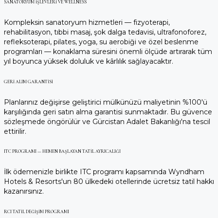
SANATORYUM İŞLEVLERI VE WELLNESS
Kompleksin sanatoryum hizmetleri — fizyoterapi,
rehabilitasyon, tıbbi masaj, şok dalga tedavisi, ultrafonoforez,
refleksoterapi, pilates, yoga, su aerobiği ve özel beslenme
programları — konaklama süresini önemli ölçüde artırarak tüm
yıl boyunca yüksek doluluk ve kârlılık sağlayacaktır.
GERI ALIM GARANTISI
Planlarınız değişirse geliştirici mülkünüzü maliyetinin %100'ü
karşılığında geri satın alma garantisi sunmaktadır. Bu güvence
sözleşmede öngörülür ve Gürcistan Adalet Bakanlığı'na tescil
ettirilir.
ITC PROGRAMI — HEMEN BAŞLAYAN TATIL AYRICALIĞI
İlk ödemenizle birlikte ITC programı kapsamında Wyndham
Hotels & Resorts'un 80 ülkedeki otellerinde ücretsiz tatil hakkı
kazanırsınız.
RCI TATIL DEĞIŞIM PROGRAMI