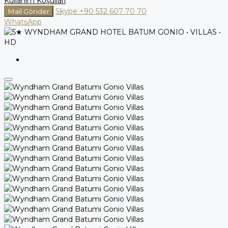
Kullanım Koşulları
Skype
+90 532 607 70 70
Mail Gönder
WhatsApp