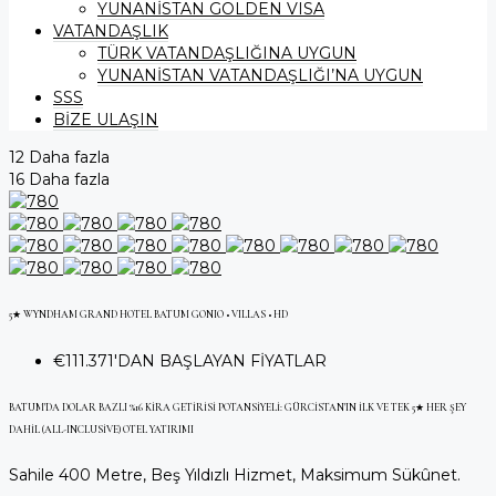
YUNANİSTAN GOLDEN VISA
VATANDAŞLIK
TÜRK VATANDAŞLIĞINA UYGUN
YUNANİSTAN VATANDAŞLIĞI’NA UYGUN
SSS
BİZE ULAŞIN
12 Daha fazla
16 Daha fazla
5★ WYNDHAM GRAND HOTEL BATUM GONIO • VILLAS • HD
€111.371
'DAN BAŞLAYAN FİYATLAR
BATUM'DA DOLAR BAZLI %16 KIRA GETIRISI POTANSIYELI: GÜRCISTAN'IN İLK VE TEK 5★ HER ŞEY
DAHIL (ALL-INCLUSIVE) OTEL YATIRIMI
Sahile 400 Metre, Beş Yıldızlı Hizmet, Maksimum Sükûnet.