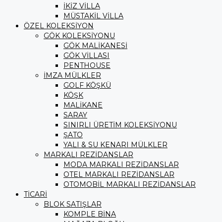
İKİZ VİLLA
MÜSTAKİL VİLLA
ÖZEL KOLEKSİYON
GÖK KOLEKSİYONU
GÖK MALİKANESİ
GÖK VİLLASI
PENTHOUSE
İMZA MÜLKLER
GOLF KÖŞKÜ
KÖŞK
MALİKANE
SARAY
SINIRLI ÜRETİM KOLEKSİYONU
ŞATO
YALI & SU KENARI MÜLKLER
MARKALI REZİDANSLAR
MODA MARKALI REZİDANSLAR
OTEL MARKALI REZİDANSLAR
OTOMOBİL MARKALI REZİDANSLAR
TİCARİ
BLOK SATIŞLAR
KOMPLE BİNA