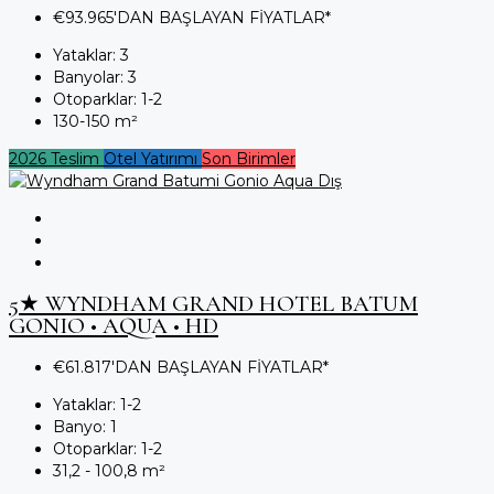
€93.965'DAN BAŞLAYAN FİYATLAR*
Yataklar:
3
Banyolar:
3
Otoparklar:
1-2
130-150
m²
2026 Teslim
Otel Yatırımı
Son Birimler
5★ WYNDHAM GRAND HOTEL BATUM
GONIO • AQUA • HD
€61.817'DAN BAŞLAYAN FİYATLAR*
Yataklar:
1-2
Banyo:
1
Otoparklar:
1-2
31,2 - 100,8
m²