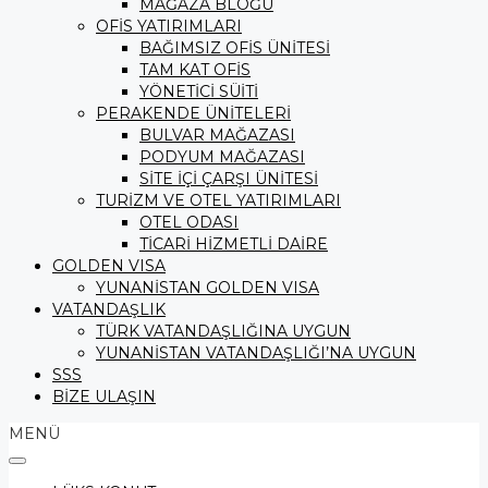
MAĞAZA BLOĞU
OFİS YATIRIMLARI
BAĞIMSIZ OFİS ÜNİTESİ
TAM KAT OFİS
YÖNETİCİ SÜİTİ
PERAKENDE ÜNİTELERİ
BULVAR MAĞAZASI
PODYUM MAĞAZASI
SİTE İÇİ ÇARŞI ÜNİTESİ
TURİZM VE OTEL YATIRIMLARI
OTEL ODASI
TİCARİ HİZMETLİ DAİRE
GOLDEN VISA
YUNANİSTAN GOLDEN VISA
VATANDAŞLIK
TÜRK VATANDAŞLIĞINA UYGUN
YUNANİSTAN VATANDAŞLIĞI’NA UYGUN
SSS
BİZE ULAŞIN
MENÜ