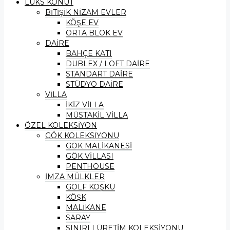
LÜKS KONUT
BİTİŞİK NİZAM EVLER
KÖŞE EV
ORTA BLOK EV
DAİRE
BAHÇE KATI
DUBLEX / LOFT DAİRE
STANDART DAİRE
STÜDYO DAİRE
VİLLA
İKİZ VİLLA
MÜSTAKİL VİLLA
ÖZEL KOLEKSİYON
GÖK KOLEKSİYONU
GÖK MALİKANESİ
GÖK VİLLASI
PENTHOUSE
İMZA MÜLKLER
GOLF KÖŞKÜ
KÖŞK
MALİKANE
SARAY
SINIRLI ÜRETİM KOLEKSİYONU