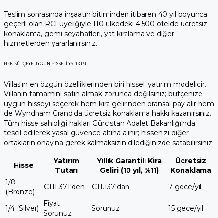
Teslim sonrasında inşaatın bitiminden itibaren 40 yıl boyunca
geçerli olan RCI üyeliğiyle 110 ülkedeki 4.500 otelde ücretsiz
konaklama, gemi seyahatleri, yat kiralama ve diğer
hizmetlerden yararlanırsınız.
HER BÜTÇEYE UYGUN HISSELI YATIRIM
Villas'ın en özgün özelliklerinden biri hisseli yatırım modelidir.
Villanın tamamını satın almak zorunda değilsiniz; bütçenize
uygun hisseyi seçerek hem kira gelirinden oransal pay alır hem
de Wyndham Grand'da ücretsiz konaklama hakkı kazanırsınız.
Tüm hisse sahipliği hakları Gürcistan Adalet Bakanlığı'nda
tescil edilerek yasal güvence altına alınır; hissenizi diğer
ortakların onayına gerek kalmaksızın dilediğinizde satabilirsiniz.
Yatırım
Yıllık Garantili Kira
Ücretsiz
Hisse
Tutarı
Geliri (10 yıl, %11)
Konaklama
1/8
€111.371'den
€11.137'dan
7 gece/yıl
(Bronze)
Fiyat
1/4 (Silver)
Sorunuz
15 gece/yıl
Sorunuz