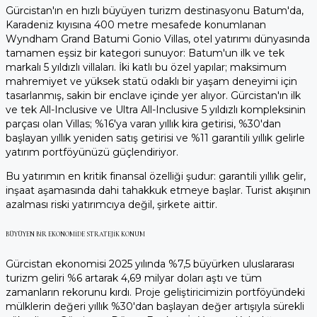
Gürcistan'ın en hızlı büyüyen turizm destinasyonu Batum'da,
Karadeniz kıyısına 400 metre mesafede konumlanan
Wyndham Grand Batumi Gonio Villas, otel yatırımı dünyasında
tamamen eşsiz bir kategori sunuyor: Batum'un ilk ve tek
markalı 5 yıldızlı villaları. İki katlı bu özel yapılar; maksimum
mahremiyet ve yüksek statü odaklı bir yaşam deneyimi için
tasarlanmış, sakin bir enclave içinde yer alıyor. Gürcistan'ın ilk
ve tek All-Inclusive ve Ultra All-Inclusive 5 yıldızlı kompleksinin
parçası olan Villas; %16'ya varan yıllık kira getirisi, %30'dan
başlayan yıllık yeniden satış getirisi ve %11 garantili yıllık gelirle
yatırım portföyünüzü güçlendiriyor.
Bu yatırımın en kritik finansal özelliği şudur: garantili yıllık gelir,
inşaat aşamasında dahi tahakkuk etmeye başlar. Turist akışının
azalması riski yatırımcıya değil, şirkete aittir.
BÜYÜYEN BIR EKONOMIDE STRATEJIK KONUM
Gürcistan ekonomisi 2025 yılında %7,5 büyürken uluslararası
turizm geliri %6 artarak 4,69 milyar doları aştı ve tüm
zamanların rekorunu kırdı. Proje geliştiricimizin portföyündeki
mülklerin değeri yıllık %30'dan başlayan değer artışıyla sürekli