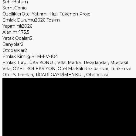
Şehir
Batum
Semt
Gonio
Özellikler
Otel Yatırımı, Hızlı Tükenen Proje
Emlak Durumu
2026 Teslim
Yapım Yılı
2026
Alan m²
173,5
Yatak Odaları
3
Banyolar
2
Otoparklar
2
Emlak Kimliği
BTM-EV-104
Emlak Türü
LÜKS KONUT, Villa, Markalı Rezidanslar, Müstakil
Villa, ÖZEL KOLEKSİYON, Otel Markalı Rezidanslar, Turizm ve
Otel Yatırımları, TİCARİ GAYRİMENKUL, Otel Villası