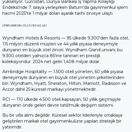
yükseliyor. Gürcistan, Dünya Bankası İş Yapma Kolaylığı
Endeksi'nde 7. sıraya yerleşirken Batum'da gayrimenkul işlem
hacmi 2025'te 1 milyar doları aşarak tarihi zirveye ulaştı.
DÜNYANIN EN GÜÇLÜ ORTAKLARI
Wyndham Hotels & Resorts — 95 ülkede 9.300'den fazla otel,
115 milyon düzenli müşteri ve 44 yıllık piyasa deneyimiyle
dünyanın en büyük otel zinciri. Wyndham Grand unvanı, bu
9.300 otelden yalnızca 85'ine tanınan en prestijli
koleksiyondur. 2024 net geliri 1,408 milyar dolar.
Aimbridge Hospitality — 1.500 oteli yöneten, 60 yıllık piyasa
deneyimiyle dünyanın en büyük otel yönetim şirketlerinden
biri. Wyndham, Hyatt, Sheraton, Hilton, Marriott, Radisson ve
Accor dahil 25 küresel markayı yönetmektedir.
RCI — 110 ülkede 4.500 oteli kapsayan, 50 yıllık geçmişiyle
dünyanın önde gelen devre tatil/mülk değişim sistemi.
Bu bir villa alımı değildir. Küresel sektör liderleriyle ortaklaşa
geliştirilen markalı otel gayrimenkulüne yapılan stratejik bir
yatırımdır.