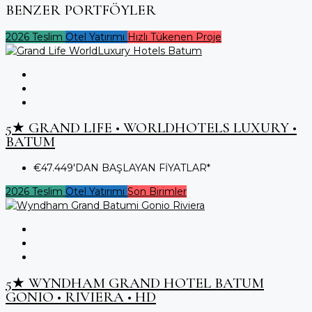
BENZER PORTFÖYLER
2026 Teslim
Otel Yatırımı
Hızlı Tükenen Proje
5★ GRAND LIFE • WORLDHOTELS LUXURY •
BATUM
€47.449'DAN BAŞLAYAN FİYATLAR*
2026 Teslim
Otel Yatırımı
Son Birimler
5★ WYNDHAM GRAND HOTEL BATUM
GONIO • RIVIERA • HD