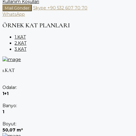
Kullanım Koşulları
Skype
+90 532 607 70 70
Mail Gönder
WhatsApp
ÖRNEK KAT PLANLARI
1.KAT
2.KAT
3.KAT
1.KAT
Odalar:
1+1
Banyo:
1
Boyut:
50,07 m²