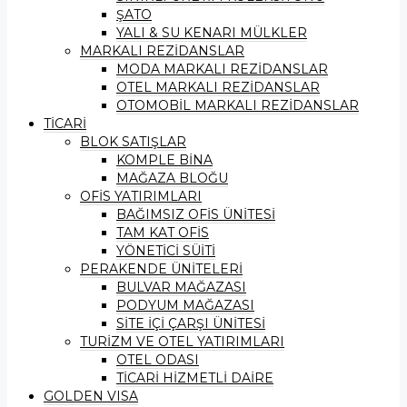
ŞATO
YALI & SU KENARI MÜLKLER
MARKALI REZİDANSLAR
MODA MARKALI REZİDANSLAR
OTEL MARKALI REZİDANSLAR
OTOMOBİL MARKALI REZİDANSLAR
TİCARİ
BLOK SATIŞLAR
KOMPLE BİNA
MAĞAZA BLOĞU
OFİS YATIRIMLARI
BAĞIMSIZ OFİS ÜNİTESİ
TAM KAT OFİS
YÖNETİCİ SÜİTİ
PERAKENDE ÜNİTELERİ
BULVAR MAĞAZASI
PODYUM MAĞAZASI
SİTE İÇİ ÇARŞI ÜNİTESİ
TURİZM VE OTEL YATIRIMLARI
OTEL ODASI
TİCARİ HİZMETLİ DAİRE
GOLDEN VISA