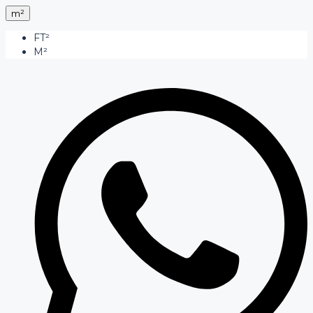
m²
FT²
M²