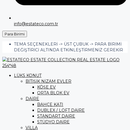
info@estateco.com.tr
Para Birimi
TEMA SEÇENEKLERI -> ÜST ÇUBUK -> PARA BIRIMI
DEĞIŞTIRICI ALTINDA ETKINLEŞTIRMENIZ GEREKIR
LÜKS KONUT
BİTİŞİK NİZAM EVLER
KÖŞE EV
ORTA BLOK EV
DAİRE
BAHÇE KATI
DUBLEX / LOFT DAİRE
STANDART DAİRE
STÜDYO DAİRE
VİLLA