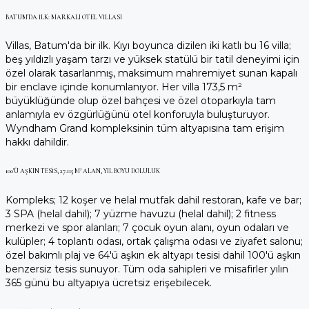
BATUM'DA İLK: MARKALI OTEL VILLASI
Villas, Batum'da bir ilk. Kıyı boyunca dizilen iki katlı bu 16 villa;
beş yıldızlı yaşam tarzı ve yüksek statülü bir tatil deneyimi için
özel olarak tasarlanmış, maksimum mahremiyet sunan kapalı
bir enclave içinde konumlanıyor. Her villa 173,5 m²
büyüklüğünde olup özel bahçesi ve özel otoparkıyla tam
anlamıyla ev özgürlüğünü otel konforuyla buluşturuyor.
Wyndham Grand kompleksinin tüm altyapısına tam erişim
hakkı dahildir.
100'Ü AŞKIN TESIS, 27.115 M² ALAN, YIL BOYU DOLULUK
Kompleks; 12 koşer ve helal mutfak dahil restoran, kafe ve bar;
3 SPA (helal dahil); 7 yüzme havuzu (helal dahil); 2 fitness
merkezi ve spor alanları; 7 çocuk oyun alanı, oyun odaları ve
kulüpler; 4 toplantı odası, ortak çalışma odası ve ziyafet salonu;
özel bakımlı plaj ve 64'ü aşkın ek altyapı tesisi dahil 100'ü aşkın
benzersiz tesis sunuyor. Tüm oda sahipleri ve misafirler yılın
365 günü bu altyapıya ücretsiz erişebilecek.