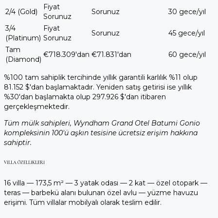
Fiyat
2/4 (Gold)
Sorunuz
30 gece/yıl
Sorunuz
3/4
Fiyat
Sorunuz
45 gece/yıl
(Platinum)
Sorunuz
Tam
€718.309'dan
€71.831'dan
60 gece/yıl
(Diamond)
%100 tam sahiplik tercihinde yıllık garantili karlılık %11 olup
81.152 $'dan başlamaktadır. Yeniden satış getirisi ise yıllık
%30'dan başlamakta olup 297.926 $'dan itibaren
gerçekleşmektedir.
Tüm mülk sahipleri, Wyndham Grand Otel Batumi Gonio
kompleksinin 100'ü aşkın tesisine ücretsiz erişim hakkına
sahiptir.
VILLA ÖZELLIKLERI
16 villa — 173,5 m² — 3 yatak odası — 2 kat — özel otopark —
teras — barbekü alanı bulunan özel avlu — yüzme havuzu
erişimi. Tüm villalar mobilyalı olarak teslim edilir.