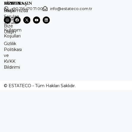
KURUMSAL
DESTEK
BİZE ULAŞIN
+90 216 470 71 00
info@estateco.com.tr
Hakkımızda
Sıkça
Sorulan
Blog
Sorular
Bize
Kullanım
Ulaşın
Koşulları
Gizlilik
Politikası
ve
KVKK
Bildirimi
© ESTATECO - Tüm Hakları Saklıdır.