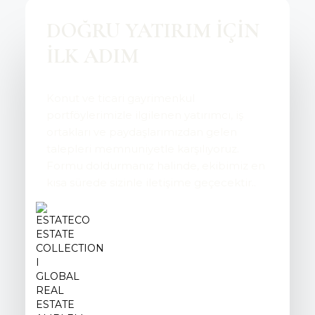
DOĞRU YATIRIM İÇİN
İLK ADIM
Konut ve ticari gayrimenkul
portföylerimizle ilgilenen yatırımcı, iş
ortakları ve paydaşlarımızdan gelen
talepleri memnuniyetle karşılıyoruz.
Formu doldurmanız halinde, ekibimiz en
kısa sürede sizinle iletişime geçecektir..