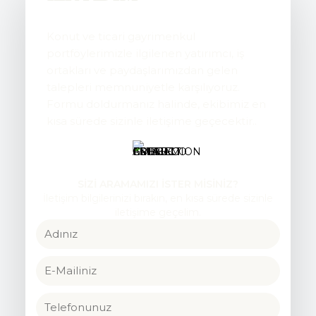
Konut ve ticari gayrimenkul
portföylerimizle ilgilenen yatırımcı, iş
ortakları ve paydaşlarımızdan gelen
talepleri memnuniyetle karşılıyoruz.
Formu doldurmanız halinde, ekibimiz en
kısa sürede sizinle iletişime geçecektir..
SİZİ ARAMAMIZI İSTER MİSİNİZ?
İletişim bilgilerinizi bırakın, en kısa sürede sizinle
iletişime geçelim.