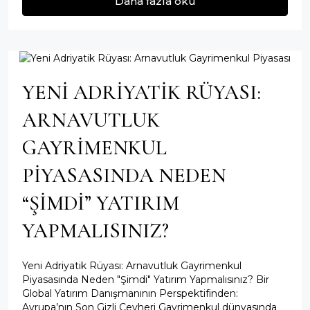
Daha fazla oku
YENI ADRIYATIK RÜYASI:
ARNAVUTLUK
GAYRIMENKUL
PIYASASINDA NEDEN
“ŞIMDI” YATIRIM
YAPMALISINIZ?
Yeni Adriyatik Rüyası: Arnavutluk Gayrimenkul
Piyasasında Neden "Şimdi" Yatırım Yapmalısınız? Bir
Global Yatırım Danışmanının Perspektifinden:
Avrupa’nın Son Gizli Cevheri Gayrimenkul dünyasında