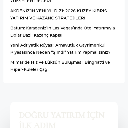
YÜKSELEN DEĞERİ
AKDENİZ’İN YENİ YILDIZI: 2026 KUZEY KIBRIS
YATIRIM VE KAZANÇ STRATEJİLERİ
Batum: Karadeniz’in Las Vegas’ında Otel Yatırımıyla
Dolar Bazlı Kazanç Kapısı
Yeni Adriyatik Rüyası: Arnavutluk Gayrimenkul
Piyasasında Neden “Şimdi” Yatırım Yapmalısınız?
Mimaride Hız ve Lüksün Buluşması: Binghatti ve
Hiper-Kuleler Çağı
DOĞRU YATIRIM İÇİN
İLK ADIM