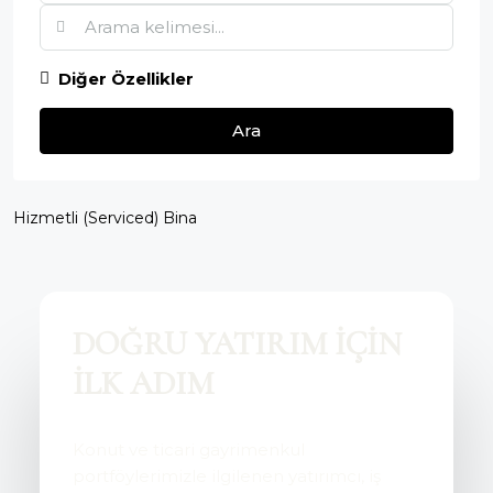
Diğer Özellikler
Ara
Hizmetli (Serviced) Bina
DOĞRU YATIRIM İÇİN
İLK ADIM
Konut ve ticari gayrimenkul
portföylerimizle ilgilenen yatırımcı, iş