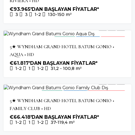
RIVIERA • HD
€93.965'DAN BAŞLAYAN FİYATLAR*
3
3
1-2
130-150
m²
2026 TESLIM
OTEL YATIRIMI
SON BIRIMLER
5★ WYNDHAM GRAND HOTEL BATUM GONIO •
AQUA • HD
€61.817'DAN BAŞLAYAN FİYATLAR*
1-2
1
1-2
31,2 - 100,8
m²
2026 TESLIM
OTEL YATIRIMI
HIZLI TÜKENEN PROJE
5★ WYNDHAM GRAND HOTEL BATUM GONIO •
FAMILY CLUB • HD
€66.418'DAN BAŞLAYAN FİYATLAR*
1-2
1
1-2
37-119,4
m²