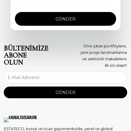
Bu formu göndererek site kullanım koşullarını kabul ediyorum.
GÖNDER
Öne çıkan portföylere,
BÜLTENİMİZE
yeni proje lansmanlarına
ABONE
ve sektörel makalelere
OLUN
ilk siz ulaşın!
GÖNDER
ESTATECO, konut ve ticari gayrimenkulde, yerel ve global