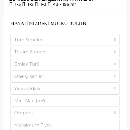
1-3
1-2
1-3
43 - 156
m²
HAYALİNİZDEKİ MÜLKÜ BULUN
Tüm Şehirler
Teslim Zamanı
Emlak Türü
Öne Çıkanlar
Yatak Odaları
Otopark