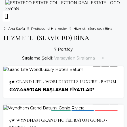
Ana Sayfa
Profesyonel Hizmetler
Hizmetli (Serviced) Bina
HIZMETLI (SERVICED) BINA
7 Portföy
Sıralama Şekli:
Varsayılan Sıralama
2026 TESLIM
OTEL YATIRIMI
HIZLI TÜKENEN PROJE
5★ GRAND LIFE • WORLDHOTELS LUXURY • BATUM
€47.449'DAN BAŞLAYAN FİYATLAR*
2026 TESLIM
OTEL YATIRIMI
SON BIRIMLER
5★ WYNDHAM GRAND HOTEL BATUM GONIO •