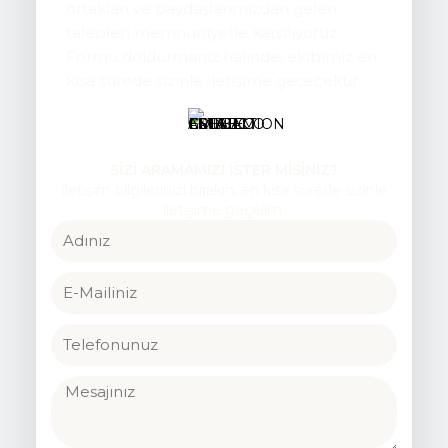
ortakları ve paydaşlarımızdan gelen
talepleri memnuniyetle karşılıyoruz.
Formu doldurmanız halinde, ekibimiz en
kısa sürede sizinle iletişime geçecektir..
SİZİ ARAMAMIZI İSTER MİSİNİZ?
İletişim bilgilerinizi bırakın, en kısa sürede sizinle
iletişime geçelim.