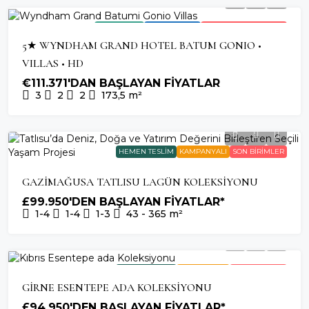
2026 TESLIM
OTEL YATIRIMI
HIZLI TÜKENEN PROJE
5★ WYNDHAM GRAND HOTEL BATUM GONIO •
VILLAS • HD
€111.371'DAN BAŞLAYAN FİYATLAR
3
2
2
173,5
m²
HEMEN TESLIM
KAMPANYALI
SON BIRIMLER
GAZİMAĞUSA TATLISU LAGÜN KOLEKSİYONU
£99.950'DEN BAŞLAYAN FİYATLAR*
1-4
1-4
1-3
43 - 365
m²
HEMEN TESLIM
KAMPANYALI
SON BIRIMLER
GİRNE ESENTEPE ADA KOLEKSİYONU
£94.950'DEN BAŞLAYAN FİYATLAR*