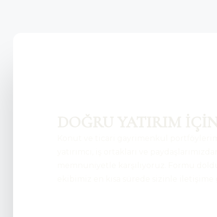
DOĞRU YATIRIM İÇİN
Konut ve ticari gayrimenkul portföylerim
yatırımcı, iş ortakları ve paydaşlarımızda
memnuniyetle karşılıyoruz. Formu dold
ekibimiz en kısa sürede sizinle iletişime 