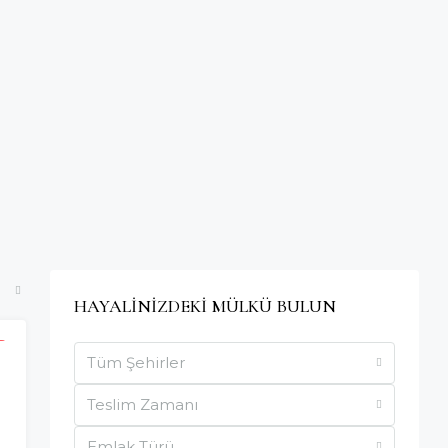
HAYALİNİZDEKİ MÜLKÜ BULUN
R
Tüm Şehirler
Teslim Zamanı
Emlak Türü