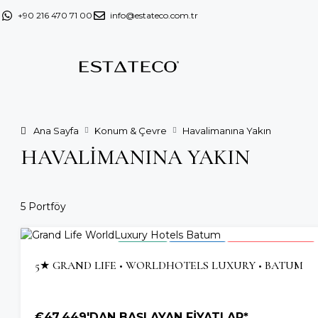
+90 216 470 71 00
info@estateco.com.tr
Ana Sayfa
Konum & Çevre
Havalimanına Yakın
HAVALIMANINA YAKIN
5 Portföy
2026 TESLIM
OTEL YATIRIMI
HIZLI TÜKENEN PROJE
5★ GRAND LIFE • WORLDHOTELS LUXURY • BATUM
€47.449'DAN BAŞLAYAN FİYATLAR*