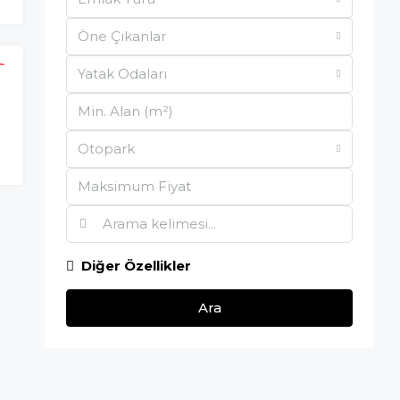
Öne Çıkanlar
Yatak Odaları
E
Otopark
Diğer Özellikler
Ara