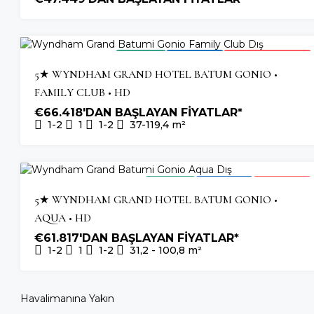
2026 TESLIM
OTEL YATIRIMI
HIZLI TÜKENEN PROJE
5★ WYNDHAM GRAND HOTEL BATUM GONIO •
FAMILY CLUB • HD
€66.418'DAN BAŞLAYAN FİYATLAR*
1-2
1
1-2
37-119,4
m²
2026 TESLIM
OTEL YATIRIMI
SON BIRIMLER
5★ WYNDHAM GRAND HOTEL BATUM GONIO •
AQUA • HD
€61.817'DAN BAŞLAYAN FİYATLAR*
1-2
1
1-2
31,2 - 100,8
m²
Havalimanına Yakın