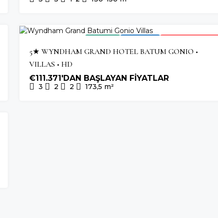
2026 TESLIM
OTEL YATIRIMI
HIZLI TÜKENEN PROJ
5★ WYNDHAM GRAND HOTEL BATUM GONIO •
VILLAS • HD
€111.371'DAN BAŞLAYAN FİYATLAR
3
2
2
173,5
m²