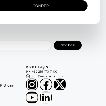
GÖNDER
GÖNDER
BİZE ULAŞIN
+90 216 470 71 00
info@estateco.com.tr
KK Bildirimi