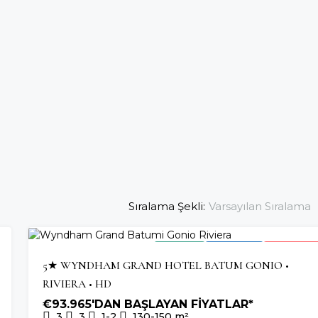
Sıralama Şekli:
Varsayılan Sıralama
2026 TESLIM
OTEL YATIRIMI
SON BIRIMLE
5★ WYNDHAM GRAND HOTEL BATUM GONIO •
RIVIERA • HD
€93.965'DAN BAŞLAYAN FİYATLAR*
3
3
1-2
130-150
m²