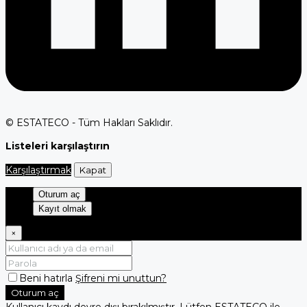
© ESTATECO - Tüm Hakları Saklıdır.
Listeleri karşılaştırın
Karşılaştırmak
Kapat
Oturum aç
Kayıt olmak
×
Beni hatırla
Şifreni mi unuttun?
Oturum aç
Kullanıcı kaydı devre dışı bırakılmıştır. Lütfen ESTATECO ile