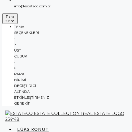
info@estateco.com.tr
Para
Birimi
TEMA
SEÇENEKLERI
-
>
ÜST
ÇUBUK
-
>
PARA
BIRIMI
DEĞIŞTIRICI
ALTINDA
ETKINLEŞTIRMENIZ
GEREKIR
LÜKS KONUT