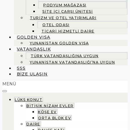
PODYUM MAĞAZASI
SİTE İÇİ ÇARŞI ÜNİTESİ
TURİZM VE OTEL YATIRIMLARI
OTEL ODASI
TİCARİ HİZMETLİ DAİRE
GOLDEN VISA
YUNANİSTAN GOLDEN VISA
VATANDAŞLIK
TÜRK VATANDAŞLIĞINA UYGUN
YUNANİSTAN VATANDAŞLIĞI’NA UYGUN
SSS
BİZE ULAŞIN
MENÜ
LÜKS KONUT
BİTİŞİK NİZAM EVLER
KÖŞE EV
ORTA BLOK EV
DAİRE