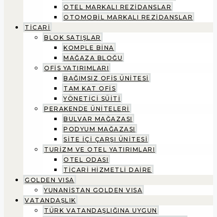
OTEL MARKALI REZİDANSLAR
OTOMOBİL MARKALI REZİDANSLAR
TİCARİ
BLOK SATIŞLAR
KOMPLE BİNA
MAĞAZA BLOĞU
OFİS YATIRIMLARI
BAĞIMSIZ OFİS ÜNİTESİ
TAM KAT OFİS
YÖNETİCİ SÜİTİ
PERAKENDE ÜNİTELERİ
BULVAR MAĞAZASI
PODYUM MAĞAZASI
SİTE İÇİ ÇARŞI ÜNİTESİ
TURİZM VE OTEL YATIRIMLARI
OTEL ODASI
TİCARİ HİZMETLİ DAİRE
GOLDEN VISA
YUNANİSTAN GOLDEN VISA
VATANDAŞLIK
TÜRK VATANDAŞLIĞINA UYGUN