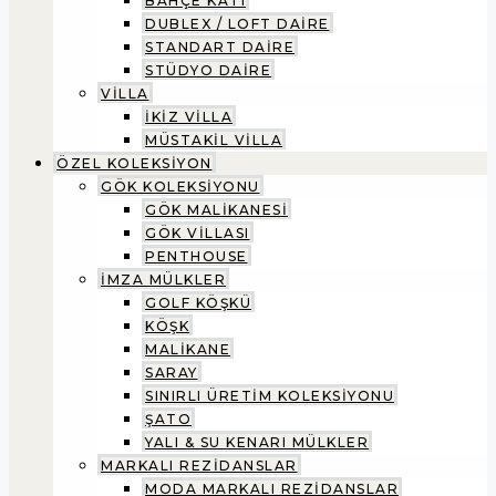
BAHÇE KATI
DUBLEX / LOFT DAİRE
STANDART DAİRE
STÜDYO DAİRE
VİLLA
İKİZ VİLLA
MÜSTAKİL VİLLA
ÖZEL KOLEKSİYON
GÖK KOLEKSİYONU
GÖK MALİKANESİ
GÖK VİLLASI
PENTHOUSE
İMZA MÜLKLER
GOLF KÖŞKÜ
KÖŞK
MALİKANE
SARAY
SINIRLI ÜRETİM KOLEKSİYONU
ŞATO
YALI & SU KENARI MÜLKLER
MARKALI REZİDANSLAR
MODA MARKALI REZİDANSLAR