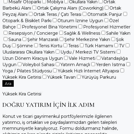
Misafir Otoparkı
Mobilya
Okullara Yakın
Ortak
Barbekü Alanı
Ortak Çalışma Alanı (Coworking)
Ortak
Peyzaj Alanı
Ortak Teras / Çatı Terası
Otomatik Panjur
Otopark & Bisiklet Parkı
Oturum İznine Uygun
Özel
Bahçe
Profesyonel Bina Yönetimi
Profesyonel Hizmetler
Resepsiyon / Concierge
Sağlık & Wellness
Sahile Yakın
Sauna
Şehir Manzaralı
Şehir Merkezine Yakın
Şok
Duş
Şömine
Tenis Kortu
Teras
Türk Hamamı
TV
Uluslararası Okullara Yakın
Uydu / Merkezi TV Sistemi
Uzun Dönem Kiracıya Uygun
Vale Hizmeti
Vatandaşlığa
Uygun
Voleybol Sahası
Yatırım Amaçlı
Yerden Isıtma
Yoga / Pilates Stüdyosu
Yüksek Hızlı İnternet Altyapısı
Yüksek Kira Getirisi
Yüksek Tavan
Yürüyüş Parkuru
Ara
Yüksek Kira Getirisi
DOĞRU YATIRIM İÇİN İLK ADIM
Konut ve ticari gayrimenkul portföylerimizle ilgilenen
yatırımcı, iş ortakları ve paydaşlarımızdan gelen talepleri
memnuniyetle karşılıyoruz. Formu doldurmanız halinde,