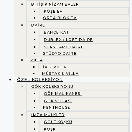
BİTİŞİK NİZAM EVLER
KÖŞE EV
ORTA BLOK EV
DAİRE
BAHÇE KATI
DUBLEX / LOFT DAİRE
STANDART DAİRE
STÜDYO DAİRE
VİLLA
İKİZ VİLLA
MÜSTAKİL VİLLA
ÖZEL KOLEKSİYON
GÖK KOLEKSİYONU
GÖK MALİKANESİ
GÖK VİLLASI
PENTHOUSE
İMZA MÜLKLER
GOLF KÖŞKÜ
KÖŞK