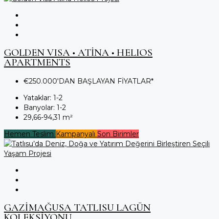
GOLDEN VISA • ATİNA • HELIOS
APARTMENTS
€250.000'DAN BAŞLAYAN FİYATLAR*
Yataklar:
1-2
Banyolar:
1-2
29,66-94,31
m²
Hemen Teslim
Kampanyalı
Son Birimler
GAZİMAĞUSA TATLISU LAGÜN
KOLEKSİYONU