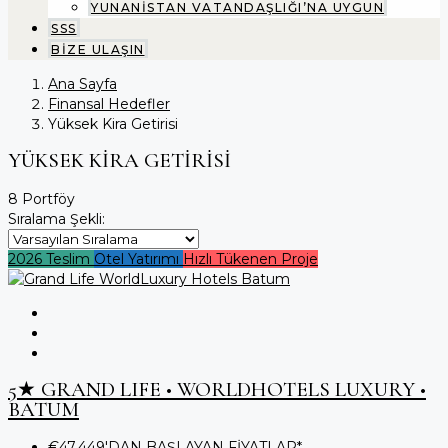
YUNANİSTAN VATANDAŞLIĞI’NA UYGUN
SSS
BİZE ULAŞIN
Ana Sayfa
Finansal Hedefler
Yüksek Kira Getirisi
YÜKSEK KIRA GETIRISI
8 Portföy
Sıralama Şekli:
2026 Teslim
Otel Yatırımı
Hızlı Tükenen Proje
5★ GRAND LIFE • WORLDHOTELS LUXURY •
BATUM
€47.449'DAN BAŞLAYAN FİYATLAR*