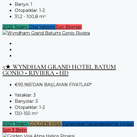
Banyo:
1
Otoparklar:
1-2
31,2 - 100,8
m²
2026 Teslim
Otel Yatırımı
Son Birimler
5★ WYNDHAM GRAND HOTEL BATUM
GONIO • RIVIERA • HD
€93.965'DAN BAŞLAYAN FİYATLAR*
Yataklar:
3
Banyolar:
3
Otoparklar:
1-2
130-150
m²
2027 Teslim
GOLDEN VISA
Yunanistan Vatandaşlığı'na Uygun
Son 3 Birim