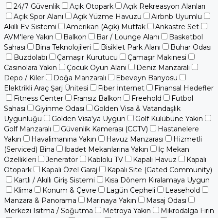
24/7 Güvenlik
Açık Otopark
Açık Rekreasyon Alanları
Açık Spor Alanı
Açık Yüzme Havuzu
Airbnb Uyumlu
Akıllı Ev Sistemi
Amerikan (Açık) Mutfak
Ankastre Set
AVM'lere Yakın
Balkon
Bar / Lounge Alanı
Basketbol
Sahası
Bina Teknolojileri
Bisiklet Park Alanı
Buhar Odası
Buzdolabı
Çamaşır Kurutucu
Çamaşır Makinesi
Casinolara Yakın
Çocuk Oyun Alanı
Deniz Manzaralı
Depo / Kiler
Doğa Manzaralı
Ebeveyn Banyosu
Elektrikli Araç Şarj Ünitesi
Fiber İnternet
Finansal Hedefler
Fitness Center
Fransız Balkon
Freehold
Futbol
Sahası
Giyinme Odası
Golden Visa & Vatandaşlık
Uygunluğu
Golden Visa'ya Uygun
Golf Kulübüne Yakın
Golf Manzaralı
Güvenlik Kamerası (CCTV)
Hastanelere
Yakın
Havalimanına Yakın
Havuz Manzarası
Hizmetli
(Serviced) Bina
İbadet Mekanlarına Yakın
İç Mekan
Özellikleri
Jeneratör
Kablolu TV
Kapalı Havuz
Kapalı
Otopark
Kapalı Özel Garaj
Kapalı Site (Gated Community)
Kartlı / Akıllı Giriş Sistemi
Kısa Dönem Kiralamaya Uygun
Klima
Konum & Çevre
Lagün Cepheli
Leasehold
Manzara & Panorama
Marinaya Yakın
Masaj Odası
Merkezi Isıtma / Soğutma
Metroya Yakın
Mikrodalga Fırın