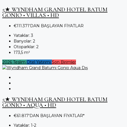
5★ WYNDHAM GRAND HOTEL BATUM
GONIO • VILLAS • HD
€111.371'DAN BAŞLAYAN FİYATLAR
Yataklar:
3
Banyolar:
2
Otoparklar:
2
173,5
m²
2026 Teslim
Otel Yatırımı
Son Birimler
5★ WYNDHAM GRAND HOTEL BATUM
GONIO • AQUA • HD
€61.817'DAN BAŞLAYAN FİYATLAR*
Yataklar:
1-2