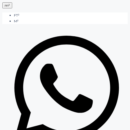
m²
FT²
M²