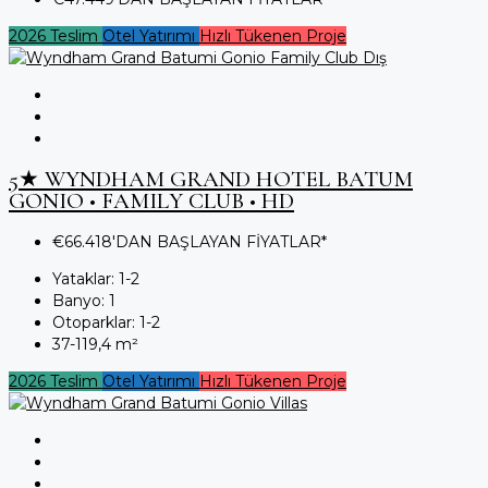
2026 Teslim
Otel Yatırımı
Hızlı Tükenen Proje
5★ WYNDHAM GRAND HOTEL BATUM
GONIO • FAMILY CLUB • HD
€66.418'DAN BAŞLAYAN FİYATLAR*
Yataklar:
1-2
Banyo:
1
Otoparklar:
1-2
37-119,4
m²
2026 Teslim
Otel Yatırımı
Hızlı Tükenen Proje