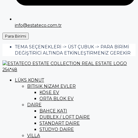
info@estateco.com.tr
Para Birimi
TEMA SEÇENEKLERI -> ÜST ÇUBUK -> PARA BIRIMI
DEĞIŞTIRICI ALTINDA ETKINLEŞTIRMENIZ GEREKIR
LÜKS KONUT
BİTİŞİK NİZAM EVLER
KÖŞE EV
ORTA BLOK EV
DAİRE
BAHÇE KATI
DUBLEX / LOFT DAİRE
STANDART DAİRE
STÜDYO DAİRE
VİLLA