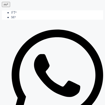
m²
FT²
M²