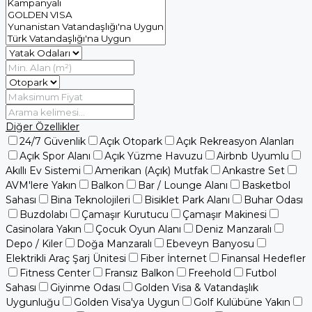
Diğer Özellikler
24/7 Güvenlik
Açık Otopark
Açık Rekreasyon Alanları
Açık Spor Alanı
Açık Yüzme Havuzu
Airbnb Uyumlu
Akıllı Ev Sistemi
Amerikan (Açık) Mutfak
Ankastre Set
AVM'lere Yakın
Balkon
Bar / Lounge Alanı
Basketbol
Sahası
Bina Teknolojileri
Bisiklet Park Alanı
Buhar Odası
Buzdolabı
Çamaşır Kurutucu
Çamaşır Makinesi
Casinolara Yakın
Çocuk Oyun Alanı
Deniz Manzaralı
Depo / Kiler
Doğa Manzaralı
Ebeveyn Banyosu
Elektrikli Araç Şarj Ünitesi
Fiber İnternet
Finansal Hedefler
Fitness Center
Fransız Balkon
Freehold
Futbol
Sahası
Giyinme Odası
Golden Visa & Vatandaşlık
Uygunluğu
Golden Visa'ya Uygun
Golf Kulübüne Yakın