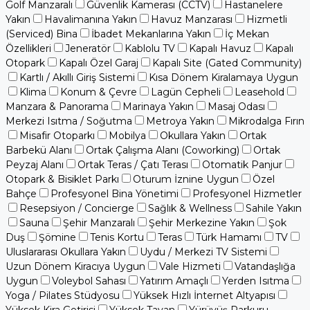
Golf Manzaralı
Güvenlik Kamerası (CCTV)
Hastanelere
Yakın
Havalimanına Yakın
Havuz Manzarası
Hizmetli
(Serviced) Bina
İbadet Mekanlarına Yakın
İç Mekan
Özellikleri
Jeneratör
Kablolu TV
Kapalı Havuz
Kapalı
Otopark
Kapalı Özel Garaj
Kapalı Site (Gated Community)
Kartlı / Akıllı Giriş Sistemi
Kısa Dönem Kiralamaya Uygun
Klima
Konum & Çevre
Lagün Cepheli
Leasehold
Manzara & Panorama
Marinaya Yakın
Masaj Odası
Merkezi Isıtma / Soğutma
Metroya Yakın
Mikrodalga Fırın
Misafir Otoparkı
Mobilya
Okullara Yakın
Ortak
Barbekü Alanı
Ortak Çalışma Alanı (Coworking)
Ortak
Peyzaj Alanı
Ortak Teras / Çatı Terası
Otomatik Panjur
Otopark & Bisiklet Parkı
Oturum İznine Uygun
Özel
Bahçe
Profesyonel Bina Yönetimi
Profesyonel Hizmetler
Resepsiyon / Concierge
Sağlık & Wellness
Sahile Yakın
Sauna
Şehir Manzaralı
Şehir Merkezine Yakın
Şok
Duş
Şömine
Tenis Kortu
Teras
Türk Hamamı
TV
Uluslararası Okullara Yakın
Uydu / Merkezi TV Sistemi
Uzun Dönem Kiracıya Uygun
Vale Hizmeti
Vatandaşlığa
Uygun
Voleybol Sahası
Yatırım Amaçlı
Yerden Isıtma
Yoga / Pilates Stüdyosu
Yüksek Hızlı İnternet Altyapısı
Yüksek Kira Getirisi
Yüksek Tavan
Yürüyüş Parkuru