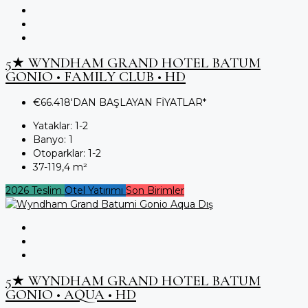
5★ WYNDHAM GRAND HOTEL BATUM
GONIO • FAMILY CLUB • HD
€66.418'DAN BAŞLAYAN FİYATLAR*
Yataklar:
1-2
Banyo:
1
Otoparklar:
1-2
37-119,4
m²
2026 Teslim
Otel Yatırımı
Son Birimler
5★ WYNDHAM GRAND HOTEL BATUM
GONIO • AQUA • HD