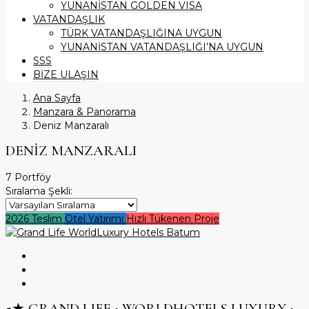
YUNANİSTAN GOLDEN VISA
VATANDAŞLIK
TÜRK VATANDAŞLIĞINA UYGUN
YUNANİSTAN VATANDAŞLIĞI’NA UYGUN
SSS
BİZE ULAŞIN
Ana Sayfa
Manzara & Panorama
Deniz Manzaralı
DENIZ MANZARALI
7 Portföy
Sıralama Şekli:
2026 Teslim
Otel Yatırımı
Hızlı Tükenen Proje
5★ GRAND LIFE • WORLDHOTELS LUXURY •