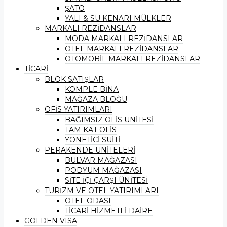
ŞATO
YALI & SU KENARI MÜLKLER
MARKALI REZİDANSLAR
MODA MARKALI REZİDANSLAR
OTEL MARKALI REZİDANSLAR
OTOMOBİL MARKALI REZİDANSLAR
TİCARİ
BLOK SATIŞLAR
KOMPLE BİNA
MAĞAZA BLOĞU
OFİS YATIRIMLARI
BAĞIMSIZ OFİS ÜNİTESİ
TAM KAT OFİS
YÖNETİCİ SÜİTİ
PERAKENDE ÜNİTELERİ
BULVAR MAĞAZASI
PODYUM MAĞAZASI
SİTE İÇİ ÇARŞI ÜNİTESİ
TURİZM VE OTEL YATIRIMLARI
OTEL ODASI
TİCARİ HİZMETLİ DAİRE
GOLDEN VISA