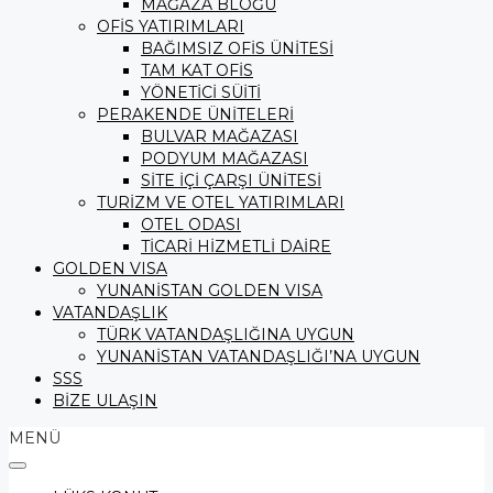
MAĞAZA BLOĞU
OFİS YATIRIMLARI
BAĞIMSIZ OFİS ÜNİTESİ
TAM KAT OFİS
YÖNETİCİ SÜİTİ
PERAKENDE ÜNİTELERİ
BULVAR MAĞAZASI
PODYUM MAĞAZASI
SİTE İÇİ ÇARŞI ÜNİTESİ
TURİZM VE OTEL YATIRIMLARI
OTEL ODASI
TİCARİ HİZMETLİ DAİRE
GOLDEN VISA
YUNANİSTAN GOLDEN VISA
VATANDAŞLIK
TÜRK VATANDAŞLIĞINA UYGUN
YUNANİSTAN VATANDAŞLIĞI’NA UYGUN
SSS
BİZE ULAŞIN
MENÜ