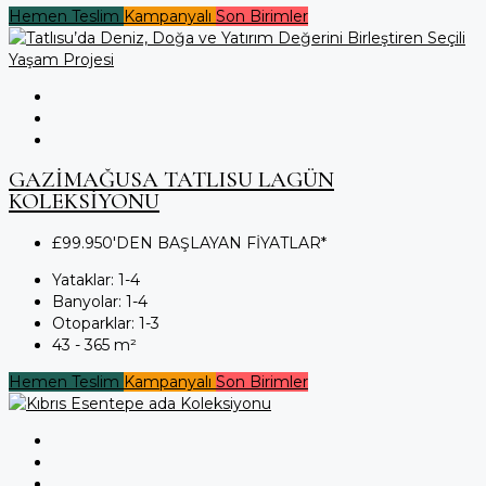
Hemen Teslim
Kampanyalı
Son Birimler
GAZİMAĞUSA TATLISU LAGÜN
KOLEKSİYONU
£99.950'DEN BAŞLAYAN FİYATLAR*
Yataklar:
1-4
Banyolar:
1-4
Otoparklar:
1-3
43 - 365
m²
Hemen Teslim
Kampanyalı
Son Birimler