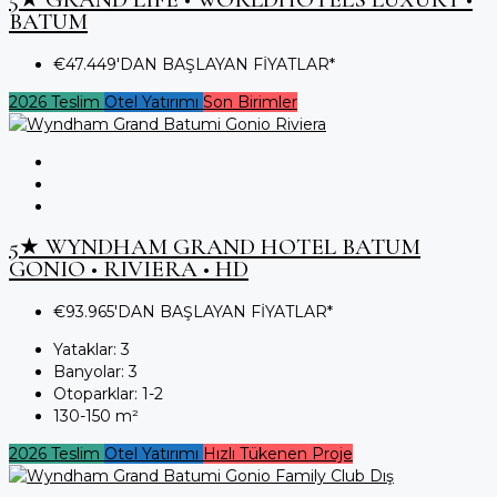
BATUM
€47.449'DAN BAŞLAYAN FİYATLAR*
2026 Teslim
Otel Yatırımı
Son Birimler
5★ WYNDHAM GRAND HOTEL BATUM
GONIO • RIVIERA • HD
€93.965'DAN BAŞLAYAN FİYATLAR*
Yataklar:
3
Banyolar:
3
Otoparklar:
1-2
130-150
m²
2026 Teslim
Otel Yatırımı
Hızlı Tükenen Proje