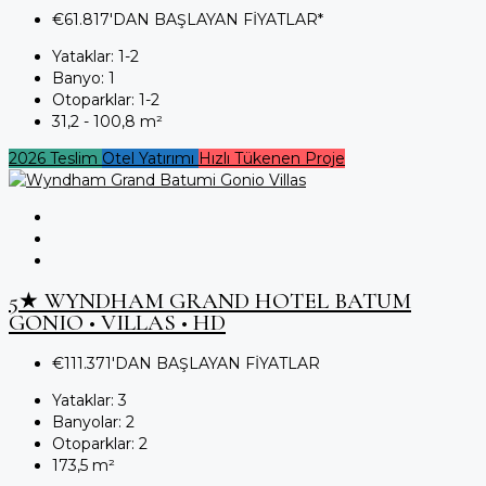
€61.817'DAN BAŞLAYAN FİYATLAR*
Yataklar:
1-2
Banyo:
1
Otoparklar:
1-2
31,2 - 100,8
m²
2026 Teslim
Otel Yatırımı
Hızlı Tükenen Proje
5★ WYNDHAM GRAND HOTEL BATUM
GONIO • VILLAS • HD
€111.371'DAN BAŞLAYAN FİYATLAR
Yataklar:
3
Banyolar:
2
Otoparklar:
2
173,5
m²