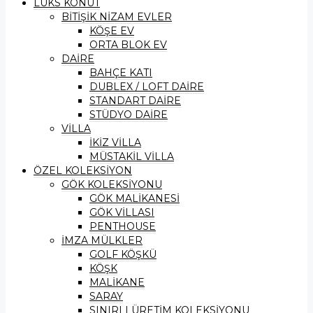
LÜKS KONUT
BİTİŞİK NİZAM EVLER
KÖŞE EV
ORTA BLOK EV
DAİRE
BAHÇE KATI
DUBLEX / LOFT DAİRE
STANDART DAİRE
STÜDYO DAİRE
VİLLA
İKİZ VİLLA
MÜSTAKİL VİLLA
ÖZEL KOLEKSİYON
GÖK KOLEKSİYONU
GÖK MALİKANESİ
GÖK VİLLASI
PENTHOUSE
İMZA MÜLKLER
GOLF KÖŞKÜ
KÖŞK
MALİKANE
SARAY
SINIRLI ÜRETİM KOLEKSİYONU