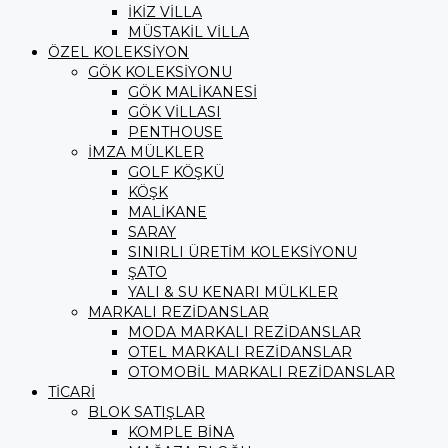
İKİZ VİLLA
MÜSTAKİL VİLLA
ÖZEL KOLEKSİYON
GÖK KOLEKSİYONU
GÖK MALİKANESİ
GÖK VİLLASI
PENTHOUSE
İMZA MÜLKLER
GOLF KÖŞKÜ
KÖŞK
MALİKANE
SARAY
SINIRLI ÜRETİM KOLEKSİYONU
ŞATO
YALI & SU KENARI MÜLKLER
MARKALI REZİDANSLAR
MODA MARKALI REZİDANSLAR
OTEL MARKALI REZİDANSLAR
OTOMOBİL MARKALI REZİDANSLAR
TİCARİ
BLOK SATIŞLAR
KOMPLE BİNA