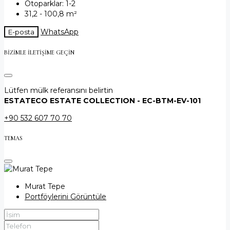
Otoparklar:
1-2
31,2 - 100,8
m²
WhatsApp
E-posta
BIZIMLE ILETIŞIME GEÇIN
Lütfen mülk referansını belirtin
ESTATECO ESTATE COLLECTION - EC-BTM-EV-101
+90 532 607 70 70
TEMAS
Murat Tepe
Portföylerini Görüntüle