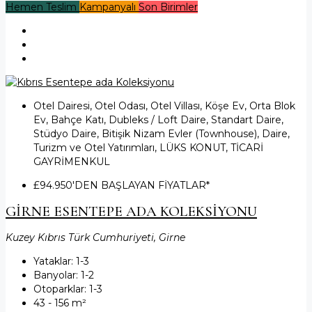
Hemen Teslim
Kampanyalı
Son Birimler
Otel Dairesi, Otel Odası, Otel Villası, Köşe Ev, Orta Blok
Ev, Bahçe Katı, Dubleks / Loft Daire, Standart Daire,
Stüdyo Daire, Bitişik Nizam Evler (Townhouse), Daire,
Turizm ve Otel Yatırımları, LÜKS KONUT, TİCARİ
GAYRİMENKUL
£94.950
'DEN BAŞLAYAN FİYATLAR*
GİRNE ESENTEPE ADA KOLEKSİYONU
Kuzey Kıbrıs Türk Cumhuriyeti, Girne
Yataklar:
1-3
Banyolar:
1-2
Otoparklar:
1-3
43 - 156
m²