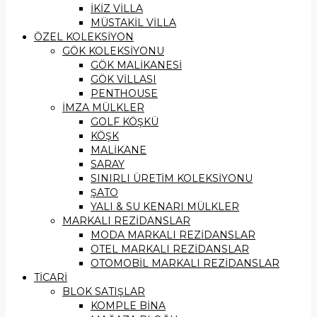
İKİZ VİLLA
MÜSTAKİL VİLLA
ÖZEL KOLEKSİYON
GÖK KOLEKSİYONU
GÖK MALİKANESİ
GÖK VİLLASI
PENTHOUSE
İMZA MÜLKLER
GOLF KÖŞKÜ
KÖŞK
MALİKANE
SARAY
SINIRLI ÜRETİM KOLEKSİYONU
ŞATO
YALI & SU KENARI MÜLKLER
MARKALI REZİDANSLAR
MODA MARKALI REZİDANSLAR
OTEL MARKALI REZİDANSLAR
OTOMOBİL MARKALI REZİDANSLAR
TİCARİ
BLOK SATIŞLAR
KOMPLE BİNA