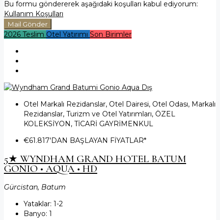
Bu formu göndererek aşağıdaki koşulları kabul ediyorum:
Kullanım Koşulları
Mail Gönder
2026 Teslim
Otel Yatırımı
Son Birimler
Otel Markalı Rezidanslar, Otel Dairesi, Otel Odası, Markalı
Rezidanslar, Turizm ve Otel Yatırımları, ÖZEL
KOLEKSİYON, TİCARİ GAYRİMENKUL
€61.817
'DAN BAŞLAYAN FİYATLAR*
5★ WYNDHAM GRAND HOTEL BATUM
GONIO • AQUA • HD
Gürcistan, Batum
Yataklar:
1-2
Banyo:
1