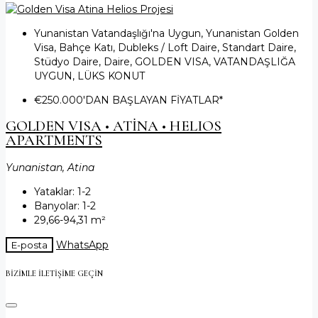
Yunanistan Vatandaşlığı'na Uygun, Yunanistan Golden
Visa, Bahçe Katı, Dubleks / Loft Daire, Standart Daire,
Stüdyo Daire, Daire, GOLDEN VISA, VATANDAŞLIĞA
UYGUN, LÜKS KONUT
€250.000
'DAN BAŞLAYAN FİYATLAR*
GOLDEN VISA • ATİNA • HELIOS
APARTMENTS
Yunanistan, Atina
Yataklar:
1-2
Banyolar:
1-2
29,66-94,31
m²
WhatsApp
E-posta
BIZIMLE ILETIŞIME GEÇIN