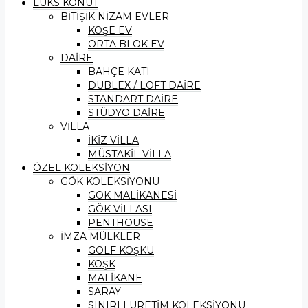
LÜKS KONUT
BİTİŞİK NİZAM EVLER
KÖŞE EV
ORTA BLOK EV
DAİRE
BAHÇE KATI
DUBLEX / LOFT DAİRE
STANDART DAİRE
STÜDYO DAİRE
VİLLA
İKİZ VİLLA
MÜSTAKİL VİLLA
ÖZEL KOLEKSİYON
GÖK KOLEKSİYONU
GÖK MALİKANESİ
GÖK VİLLASI
PENTHOUSE
İMZA MÜLKLER
GOLF KÖŞKÜ
KÖŞK
MALİKANE
SARAY
SINIRLI ÜRETİM KOLEKSİYONU