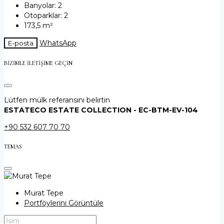
Banyolar:
2
Otoparklar:
2
173,5
m²
WhatsApp
E-posta
BIZIMLE ILETIŞIME GEÇIN
Lütfen mülk referansını belirtin
ESTATECO ESTATE COLLECTION - EC-BTM-EV-104
+90 532 607 70 70
TEMAS
Murat Tepe
Portföylerini Görüntüle