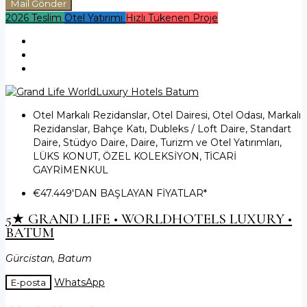
Mail Gönder
2026 Teslim
Otel Yatırımı
Hızlı Tükenen Proje
Otel Markalı Rezidanslar, Otel Dairesi, Otel Odası, Markalı
Rezidanslar, Bahçe Katı, Dubleks / Loft Daire, Standart
Daire, Stüdyo Daire, Daire, Turizm ve Otel Yatırımları,
LÜKS KONUT, ÖZEL KOLEKSİYON, TİCARİ
GAYRİMENKUL
€47.449
'DAN BAŞLAYAN FİYATLAR*
5★ GRAND LIFE • WORLDHOTELS LUXURY •
BATUM
Gürcistan, Batum
WhatsApp
E-posta