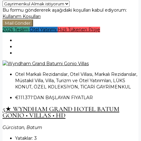
Bu formu göndererek aşağıdaki koşulları kabul ediyorum:
Kullanım Koşulları
Mail Gönder
2026 Teslim
Otel Yatırımı
Hızlı Tükenen Proje
Otel Markalı Rezidanslar, Otel Villası, Markalı Rezidanslar,
Müstakil Villa, Villa, Turizm ve Otel Yatırımları, LÜKS
KONUT, ÖZEL KOLEKSİYON, TİCARİ GAYRİMENKUL
€111.371
'DAN BAŞLAYAN FİYATLAR
5★ WYNDHAM GRAND HOTEL BATUM
GONIO • VILLAS • HD
Gürcistan, Batum
Yataklar:
3