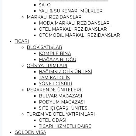
ŞATO
YALI & SU KENARI MÜLKLER
MARKALI REZİDANSLAR
MODA MARKALI REZİDANSLAR
OTEL MARKALI REZİDANSLAR
OTOMOBİL MARKALI REZİDANSLAR
TİCARİ
BLOK SATIŞLAR
KOMPLE BİNA
MAĞAZA BLOĞU
OFİS YATIRIMLARI
BAĞIMSIZ OFİS ÜNİTESİ
TAM KAT OFİS
YÖNETİCİ SÜİTİ
PERAKENDE ÜNİTELERİ
BULVAR MAĞAZASI
PODYUM MAĞAZASI
SİTE İÇİ ÇARŞI ÜNİTESİ
TURİZM VE OTEL YATIRIMLARI
OTEL ODASI
TİCARİ HİZMETLİ DAİRE
GOLDEN VISA