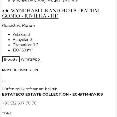
€93.965
'DAN BAŞLAYAN FİYATLAR*
5★ WYNDHAM GRAND HOTEL BATUM
GONIO • RIVIERA • HD
Gürcistan, Batum
Yataklar:
3
Banyolar:
3
Otoparklar:
1-2
130-150
m²
WhatsApp
E-posta
BIZIMLE ILETIŞIME GEÇIN
Lütfen mülk referansını belirtin
ESTATECO ESTATE COLLECTION - EC-BTM-EV-103
+90 532 607 70 70
TEMAS