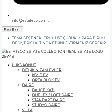
info@estateco.com.tr
Para Birimi
TEMA SEÇENEKLERI -> ÜST ÇUBUK -> PARA BIRIMI
DEĞIŞTIRICI ALTINDA ETKINLEŞTIRMENIZ GEREKIR
LÜKS KONUT
BİTİŞİK NİZAM EVLER
KÖŞE EV
ORTA BLOK EV
DAİRE
BAHÇE KATI
DUBLEX / LOFT DAİRE
STANDART DAİRE
STÜDYO DAİRE
VİLLA