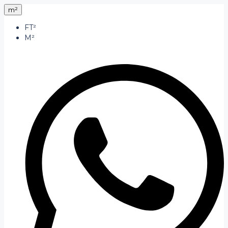
m²
FT²
M²