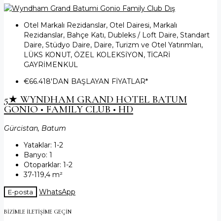
Otel Markalı Rezidanslar, Otel Dairesi, Markalı
Rezidanslar, Bahçe Katı, Dubleks / Loft Daire, Standart
Daire, Stüdyo Daire, Daire, Turizm ve Otel Yatırımları,
LÜKS KONUT, ÖZEL KOLEKSİYON, TİCARİ
GAYRİMENKUL
€66.418
'DAN BAŞLAYAN FİYATLAR*
5★ WYNDHAM GRAND HOTEL BATUM
GONIO • FAMILY CLUB • HD
Gürcistan, Batum
Yataklar:
1-2
Banyo:
1
Otoparklar:
1-2
37-119,4
m²
WhatsApp
E-posta
BIZIMLE ILETIŞIME GEÇIN