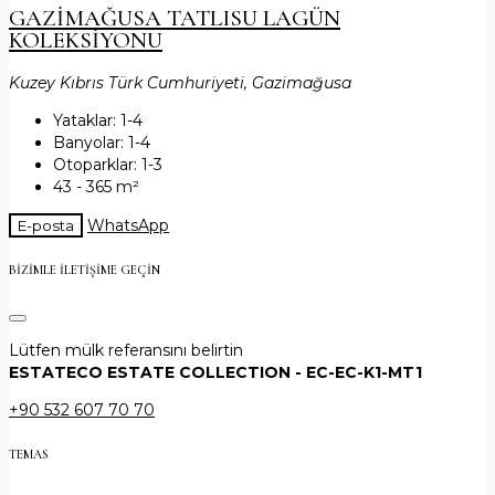
GAZİMAĞUSA TATLISU LAGÜN
KOLEKSİYONU
Kuzey Kıbrıs Türk Cumhuriyeti, Gazimağusa
Yataklar:
1-4
Banyolar:
1-4
Otoparklar:
1-3
43 - 365
m²
WhatsApp
E-posta
BIZIMLE ILETIŞIME GEÇIN
Lütfen mülk referansını belirtin
ESTATECO ESTATE COLLECTION - EC-EC-K1-MT1
+90 532 607 70 70
TEMAS