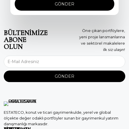
GÖNDER
Öne çıkan portföylere,
BÜLTENİMİZE
yeni proje lansmanlarına
ABONE
ve sektörel makalelere
OLUN
ilk siz ulaşın!
GÖNDER
ESTATECO, konut ve ticari gayrimenkulde, yerel ve global
ölçekte değer odaklı portföyler sunan bir gayrimenkul yatırım
danışmanlığı markasıdır.
KURUMSAL
DESTEK
BİZE ULAŞIN