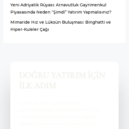
Yeni Adriyatik Rüyası: Arnavutluk Gayrimenkul
Piyasasında Neden “Şimdi” Yatırım Yapmalısınız?
Mimaride Hız ve Lüksün Buluşması: Binghatti ve
Hiper-Kuleler Çağı
DOĞRU YATIRIM İÇİN
İLK ADIM
Konut ve ticari gayrimenkul
portföylerimizle ilgilenen yatırımcı, iş
ortakları ve paydaşlarımızdan gelen
talepleri memnuniyetle karşılıyoruz.