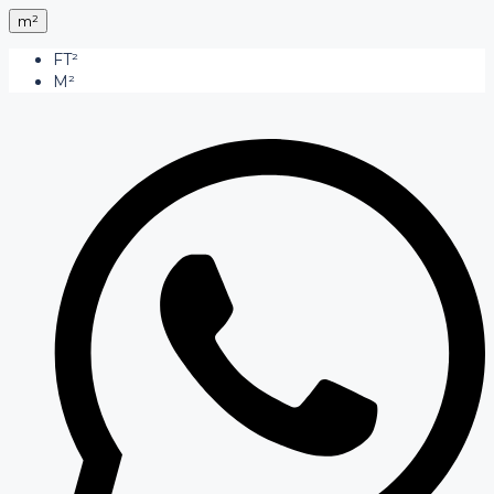
m²
FT²
M²