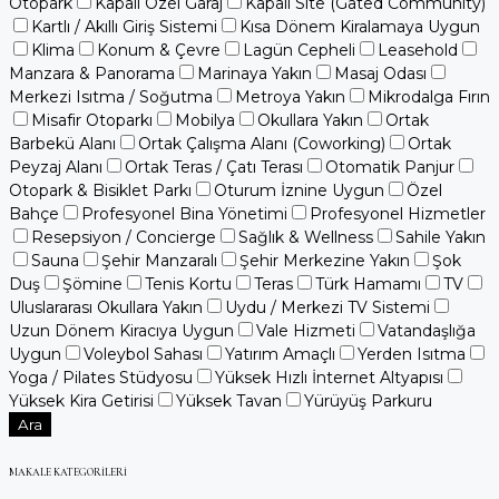
Otopark
Kapalı Özel Garaj
Kapalı Site (Gated Community)
Kartlı / Akıllı Giriş Sistemi
Kısa Dönem Kiralamaya Uygun
Klima
Konum & Çevre
Lagün Cepheli
Leasehold
Manzara & Panorama
Marinaya Yakın
Masaj Odası
Merkezi Isıtma / Soğutma
Metroya Yakın
Mikrodalga Fırın
Misafir Otoparkı
Mobilya
Okullara Yakın
Ortak
Barbekü Alanı
Ortak Çalışma Alanı (Coworking)
Ortak
Peyzaj Alanı
Ortak Teras / Çatı Terası
Otomatik Panjur
Otopark & Bisiklet Parkı
Oturum İznine Uygun
Özel
Bahçe
Profesyonel Bina Yönetimi
Profesyonel Hizmetler
Resepsiyon / Concierge
Sağlık & Wellness
Sahile Yakın
Sauna
Şehir Manzaralı
Şehir Merkezine Yakın
Şok
Duş
Şömine
Tenis Kortu
Teras
Türk Hamamı
TV
Uluslararası Okullara Yakın
Uydu / Merkezi TV Sistemi
Uzun Dönem Kiracıya Uygun
Vale Hizmeti
Vatandaşlığa
Uygun
Voleybol Sahası
Yatırım Amaçlı
Yerden Isıtma
Yoga / Pilates Stüdyosu
Yüksek Hızlı İnternet Altyapısı
Yüksek Kira Getirisi
Yüksek Tavan
Yürüyüş Parkuru
Ara
MAKALE KATEGORILERI