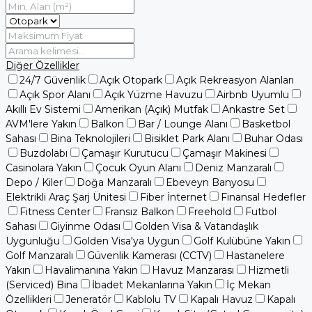
Diğer Özellikler
24/7 Güvenlik
Açık Otopark
Açık Rekreasyon Alanları
Açık Spor Alanı
Açık Yüzme Havuzu
Airbnb Uyumlu
Akıllı Ev Sistemi
Amerikan (Açık) Mutfak
Ankastre Set
AVM'lere Yakın
Balkon
Bar / Lounge Alanı
Basketbol
Sahası
Bina Teknolojileri
Bisiklet Park Alanı
Buhar Odası
Buzdolabı
Çamaşır Kurutucu
Çamaşır Makinesi
Casinolara Yakın
Çocuk Oyun Alanı
Deniz Manzaralı
Depo / Kiler
Doğa Manzaralı
Ebeveyn Banyosu
Elektrikli Araç Şarj Ünitesi
Fiber İnternet
Finansal Hedefler
Fitness Center
Fransız Balkon
Freehold
Futbol
Sahası
Giyinme Odası
Golden Visa & Vatandaşlık
Uygunluğu
Golden Visa'ya Uygun
Golf Kulübüne Yakın
Golf Manzaralı
Güvenlik Kamerası (CCTV)
Hastanelere
Yakın
Havalimanına Yakın
Havuz Manzarası
Hizmetli
(Serviced) Bina
İbadet Mekanlarına Yakın
İç Mekan
Özellikleri
Jeneratör
Kablolu TV
Kapalı Havuz
Kapalı