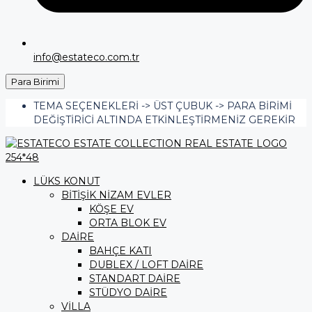
info@estateco.com.tr
Para Birimi
TEMA SEÇENEKLERI -> ÜST ÇUBUK -> PARA BIRIMI
DEĞIŞTIRICI ALTINDA ETKINLEŞTIRMENIZ GEREKIR
LÜKS KONUT
BİTİŞİK NİZAM EVLER
KÖŞE EV
ORTA BLOK EV
DAİRE
BAHÇE KATI
DUBLEX / LOFT DAİRE
STANDART DAİRE
STÜDYO DAİRE
VİLLA