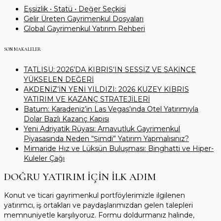
Eşsizlik • Statü • Değer Seçkisi
Gelir Üreten Gayrimenkul Dosyaları
Global Gayrimenkul Yatırım Rehberi
SON MAKALELER
TATLISU: 2026’DA KIBRIS’IN SESSİZ VE SAKİNCE
YÜKSELEN DEĞERİ
AKDENİZ’İN YENİ YILDIZI: 2026 KUZEY KIBRIS
YATIRIM VE KAZANÇ STRATEJİLERİ
Batum: Karadeniz’in Las Vegas’ında Otel Yatırımıyla
Dolar Bazlı Kazanç Kapısı
Yeni Adriyatik Rüyası: Arnavutluk Gayrimenkul
Piyasasında Neden “Şimdi” Yatırım Yapmalısınız?
Mimaride Hız ve Lüksün Buluşması: Binghatti ve Hiper-
Kuleler Çağı
DOĞRU YATIRIM İÇİN İLK ADIM
Konut ve ticari gayrimenkul portföylerimizle ilgilenen
yatırımcı, iş ortakları ve paydaşlarımızdan gelen talepleri
memnuniyetle karşılıyoruz. Formu doldurmanız halinde,