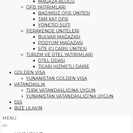
MAĞAZA BLOĞU
OFİS YATIRIMLARI
BAĞIMSIZ OFİS ÜNİTESİ
TAM KAT OFİS
YÖNETİCİ SÜİTİ
PERAKENDE ÜNİTELERİ
BULVAR MAĞAZASI
PODYUM MAĞAZASI
SİTE İÇİ ÇARŞI ÜNİTESİ
TURİZM VE OTEL YATIRIMLARI
OTEL ODASI
TİCARİ HİZMETLİ DAİRE
GOLDEN VISA
YUNANİSTAN GOLDEN VISA
VATANDAŞLIK
TÜRK VATANDAŞLIĞINA UYGUN
YUNANİSTAN VATANDAŞLIĞI’NA UYGUN
SSS
BİZE ULAŞIN
MENÜ