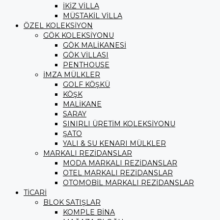
İKİZ VİLLA
MÜSTAKİL VİLLA
ÖZEL KOLEKSİYON
GÖK KOLEKSİYONU
GÖK MALİKANESİ
GÖK VİLLASI
PENTHOUSE
İMZA MÜLKLER
GOLF KÖŞKÜ
KÖŞK
MALİKANE
SARAY
SINIRLI ÜRETİM KOLEKSİYONU
ŞATO
YALI & SU KENARI MÜLKLER
MARKALI REZİDANSLAR
MODA MARKALI REZİDANSLAR
OTEL MARKALI REZİDANSLAR
OTOMOBİL MARKALI REZİDANSLAR
TİCARİ
BLOK SATIŞLAR
KOMPLE BİNA