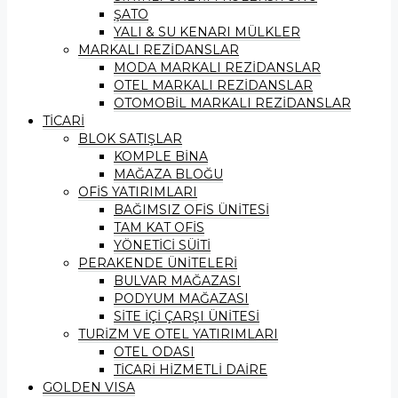
ŞATO
YALI & SU KENARI MÜLKLER
MARKALI REZİDANSLAR
MODA MARKALI REZİDANSLAR
OTEL MARKALI REZİDANSLAR
OTOMOBİL MARKALI REZİDANSLAR
TİCARİ
BLOK SATIŞLAR
KOMPLE BİNA
MAĞAZA BLOĞU
OFİS YATIRIMLARI
BAĞIMSIZ OFİS ÜNİTESİ
TAM KAT OFİS
YÖNETİCİ SÜİTİ
PERAKENDE ÜNİTELERİ
BULVAR MAĞAZASI
PODYUM MAĞAZASI
SİTE İÇİ ÇARŞI ÜNİTESİ
TURİZM VE OTEL YATIRIMLARI
OTEL ODASI
TİCARİ HİZMETLİ DAİRE
GOLDEN VISA