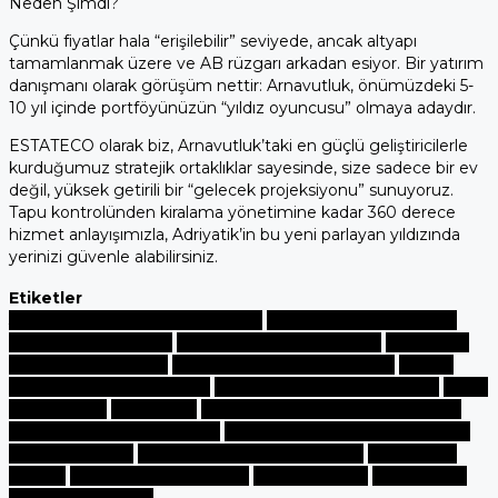
Neden Şimdi?
Çünkü fiyatlar hala “erişilebilir” seviyede, ancak altyapı
tamamlanmak üzere ve AB rüzgarı arkadan esiyor. Bir yatırım
danışmanı olarak görüşüm nettir: Arnavutluk, önümüzdeki 5-
10 yıl içinde portföyünüzün “yıldız oyuncusu” olmaya adaydır.
ESTATECO olarak biz, Arnavutluk’taki en güçlü geliştiricilerle
kurduğumuz stratejik ortaklıklar sayesinde, size sadece bir ev
değil, yüksek getirili bir “gelecek projeksiyonu” sunuyoruz.
Tapu kontrolünden kiralama yönetimine kadar 360 derece
hizmet anlayışımızla, Adriyatik’in bu yeni parlayan yıldızında
yerinizi güvenle alabilirsiniz.
Etiketler
360 Derece Yatırım Danışmanlığı
Adriyatik Yatırım Rehberi
Arnavutluk AB Süreci
Arnavutluk Emlak Fırsatları
Arnavutluk
Gayrimenkul Yatırımı
Arnavutluk Turizm Patlaması
Avrupa
Birliği Aday Ülkeler Yatırım
Balkanlar Gayrimenkul Pazarı
Döviz
Bazlı Kazanç
ESTATECO
Gayrimenkul Yatırım Danışmanlığı
Global Gayrimenkul Yatırımı
Hırvatistan vs Arnavutluk Emlak
İkinci Ev Yatırımı
Karadağ vs Arnavutluk Emlak
Lüks Konut
Yatırımı
Pasif Gelir Gayrimenkul
Saranda Emlak
Vlora Marina
Yüksek Kira Getirisi