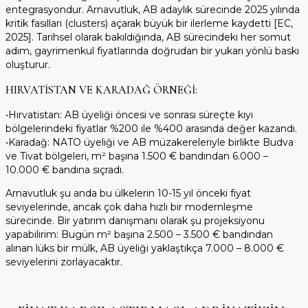
entegrasyondur. Arnavutluk, AB adaylık sürecinde 2025 yılında
kritik fasılları (clusters) açarak büyük bir ilerleme kaydetti [EC,
2025]. Tarihsel olarak bakıldığında, AB sürecindeki her somut
adım, gayrimenkul fiyatlarında doğrudan bir yukarı yönlü baskı
oluşturur.
HIRVATISTAN VE KARADAĞ ÖRNEĞI:
•
Hırvatistan:
AB üyeliği öncesi ve sonrası süreçte kıyı
bölgelerindeki fiyatlar %200 ile %400 arasında değer kazandı.
•
Karadağ:
NATO üyeliği ve AB müzakereleriyle birlikte Budva
ve Tivat bölgeleri, m² başına 1.500 € bandından 6.000 –
10.000 € bandına sıçradı.
Arnavutluk şu anda bu ülkelerin 10-15 yıl önceki fiyat
seviyelerinde, ancak çok daha hızlı bir modernleşme
sürecinde. Bir yatırım danışmanı olarak şu projeksiyonu
yapabilirim:
Bugün m² başına 2.500 – 3.500 € bandından
alınan lüks bir mülk, AB üyeliği yaklaştıkça 7.000 – 8.000 €
seviyelerini zorlayacaktır.