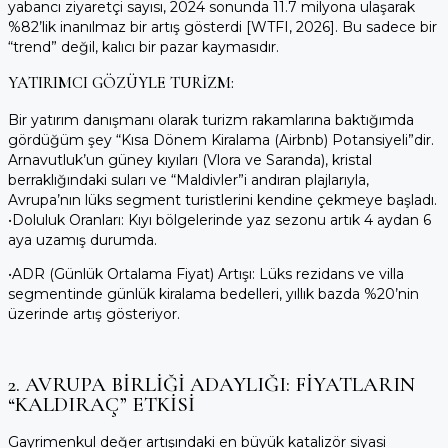
yabancı ziyaretçi sayısı, 2024 sonunda
11.7 milyona
ulaşarak
%82’lik inanılmaz bir artış gösterdi [WTFI, 2026]. Bu sadece bir
“trend” değil, kalıcı bir pazar kaymasıdır.
YATIRIMCI GÖZÜYLE TURIZM:
Bir yatırım danışmanı olarak turizm rakamlarına baktığımda
gördüğüm şey “Kısa Dönem Kiralama (Airbnb) Potansiyeli”dir.
Arnavutluk’un güney kıyıları (Vlora ve Saranda), kristal
berraklığındaki suları ve “Maldivler”i andıran plajlarıyla,
Avrupa’nın lüks segment turistlerini kendine çekmeye başladı.
•
Doluluk Oranları:
Kıyı bölgelerinde yaz sezonu artık 4 aydan 6
aya uzamış durumda.
•
ADR (Günlük Ortalama Fiyat) Artışı:
Lüks rezidans ve villa
segmentinde günlük kiralama bedelleri, yıllık bazda %20’nin
üzerinde artış gösteriyor.
2. AVRUPA BIRLIĞI ADAYLIĞI: FIYATLARIN
“KALDIRAÇ” ETKISI
Gayrimenkul değer artışındaki en büyük katalizör siyasi