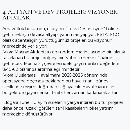
4. ALTYAPI VE DEV PROJELER: VIZYONER
ADIMLAR
Arnavutluk hükümeti, ülkeyi bir “Lüks Destinasyon” haline
getirmek için devasa altyapı yatırımları yapıyor. ESTATECO
olarak acenteliğini yürüttüğümüz projeler, bu vizyonun
merkezinde yer alıyor:
•
Vlora Marina:
Akdeniz’in en modern marinalarından biri olarak
tasarlanan bu proje, bölgeyi bir “yatçılık merkezi” haline
getirecek. Marinalar, çevrelerindeki gayrimenkul değerlerini
%40-60 oranında artırma eğilimindedir.
•
Vlora Uluslararası Havalimanı:
2025-2026 döneminde
operasyona geçmesi beklenen bu havalimanı, güney
sahillerine erişimi doğrudan sağlayacak. Havalimanı olan
bölgelerde gayrimenkul talebi her zaman katlanarak artar.
•
Llogara Tüneli:
Ulaşım sürelerini yarıya indiren bu tür projeler,
daha önce “uzak” görülen sahil kasabalarını birer yatırım
merkezine dönüştürüyor.