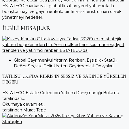
içgörüler ve uçtan uca portföy yönetimi hizmeti sunmaktadır.
ESTATECO markasıyla, global fırsatları yerel yatırımcılarla
buluşturmayı ve gayrimenkulü bir finansal enstrüman olarak
yönetmeyi hedefler.
İLGILI MESAJLAR
Global Gayrimenkul Yatırım Rehberi
,
Eşsizlik • Statü •
Değer Seçkisi
,
Gelir Üreten Gayrimenkul Dosyaları
TATLISU: 2026’DA KIBRIS’IN SESSİZ VE SAKİNCE YÜKSELEN
DEĞERİ
ESTATECO Estate Collection Yatırım Danışmanlığı Bölümü
tarafından...
Okumaya devam et...
tarafından Murat Tepe