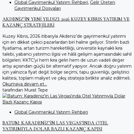
Global Gayrimenkul Yatırım Rehberi
,
Gelir Üreten
Gayrimenkul Dosyaları
AKDENİZ’İN YENİ YILDIZI: 2026 KUZEY KIBRIS YATIRIM VE
KAZANÇ STRATEJİLERİ
Kuzey Kıbrıs, 2026 itibarıyla Akdeniz’de gayrimenkul yatırımı
için en dikkat çekici pazarlardan biri haline geliyor. Sterlin bazlı
fiyatlama, artan turizm hareketliliği, üniversite kaynaklı kira
talebi, yabancı yatırımcı ilgisi ve hâlâ gelişim aşamasındaki sahil
bölgeleri; KKTC’yi hem kira geliri hem de uzun vadeli değer
artışı açısından güçlü bir alternatif yapıyor. Ancak doğru yatırım
için yalnızca fiyat değil; bölge seçimi, tapu güvenliği, geliştirici
kalitesi, toplam maliyet ve çıkış stratejisi birlikte analiz edilmeli.
Okumaya devam et...
tarafından Murat Tepe
Global Gayrimenkul Yatırım Rehberi
BATUM: KARADENIZ’IN LAS VEGAS’INDA OTEL
YATIRIMIYLA DOLAR BAZLI KAZANÇ KAPISI