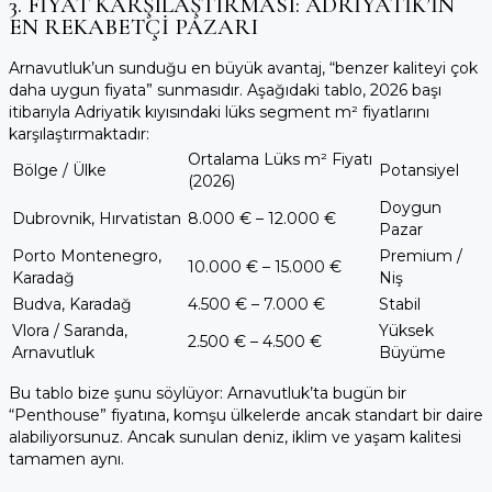
3. FIYAT KARŞILAŞTIRMASI: ADRIYATIK’IN
EN REKABETÇI PAZARI
Arnavutluk’un sunduğu en büyük avantaj, “benzer kaliteyi çok
daha uygun fiyata” sunmasıdır. Aşağıdaki tablo, 2026 başı
itibarıyla Adriyatik kıyısındaki lüks segment m² fiyatlarını
karşılaştırmaktadır:
Ortalama Lüks m² Fiyatı
Bölge / Ülke
Potansiyel
(2026)
Doygun
Dubrovnik, Hırvatistan
8.000 € – 12.000 €
Pazar
Porto Montenegro,
Premium /
10.000 € – 15.000 €
Karadağ
Niş
Budva, Karadağ
4.500 € – 7.000 €
Stabil
Vlora / Saranda,
Yüksek
2.500 € – 4.500 €
Arnavutluk
Büyüme
Bu tablo bize şunu söylüyor: Arnavutluk’ta bugün bir
“Penthouse” fiyatına, komşu ülkelerde ancak standart bir daire
alabiliyorsunuz. Ancak sunulan deniz, iklim ve yaşam kalitesi
tamamen aynı.