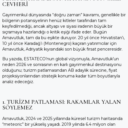
CEVHERI
Gayrimenkul dünyasında “doğru zaman” kavramı, genellikle bir
bölgenin potansiyelinin henüz kitleler tarafından tam
keşfedilmediği, ancak altyapı ve siyasi iradenin büyük bir
sıçramaya hazırlandığı o kritik eşiği ifade eder. Bugün
Arnavutluk, tam da bu eşikte duruyor. 20 yıl önce Hırvatistan’ı,
10 yıl önce Karadağ’ı (Montenegro) kaçıran yatırımcılar için
Arnavutluk, Adriyatik kıyısındaki son büyük fırsat penceresidir.
Bu yazıda, ESTATECO’nun global vizyonuyla, Arnavutluk’un
neden 2026 ve sonrasının en karlı gayrimenkul destinasyonu
olduğunu; turizm patlamasından AB adaylık sürecine, fiyat
projeksiyonlarından stratejik konuma kadar tüm boyutlarıyla
analiz edeceğiz.
1. TURIZM PATLAMASI: RAKAMLAR YALAN
SÖYLEMEZ
Arnavutluk, 2024 ve 2025 yıllarında küresel turizm haritasında
“meteoric” bir yükseliş yaşadı. 2019 yılında 6.4 milyon olan