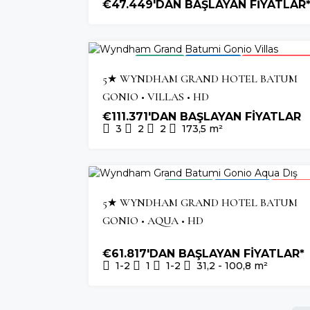
€47.449'DAN BAŞLAYAN FİYATLAR
2026 TESLIM
OTEL YATIRIMI
HIZLI TÜKENEN P
5★ WYNDHAM GRAND HOTEL BATUM
GONIO • VILLAS • HD
€111.371'DAN BAŞLAYAN FİYATLAR
3
2
2
173,5
m²
2026 TESLIM
OTEL YATIRIMI
SON BIRI
5★ WYNDHAM GRAND HOTEL BATUM
GONIO • AQUA • HD
€61.817'DAN BAŞLAYAN FİYATLAR*
1-2
1
1-2
31,2 - 100,8
m²