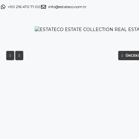
+90 216 470 71 00
info@estateco.com.tr
ÖNCEKI