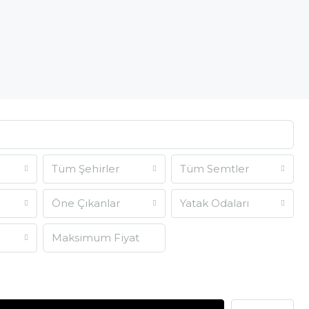
Tüm Şehirler
Tüm Semtler
Öne Çıkanlar
Yatak Odaları