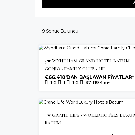
9
Sonuç Bulundu
2026 TESLIM
OTEL YATIRIMI
HIZLI TÜKENEN P
5★ WYNDHAM GRAND HOTEL BATUM
GONIO • FAMILY CLUB • HD
€66.418'DAN BAŞLAYAN FİYATLAR*
1-2
1
1-2
37-119,4
m²
2026 TESLIM
OTEL YATIRIMI
HIZLI TÜKENEN P
5★ GRAND LIFE • WORLDHOTELS LUXUR
BATUM