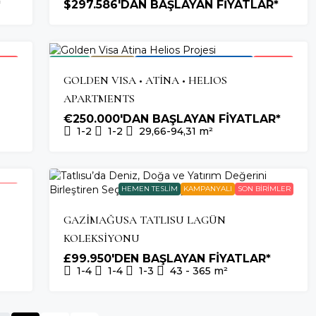
*
$297.586'DAN BAŞLAYAN FİYATLAR*
ROJE
2027
GOLDEN
YUNANISTAN
SON 3
TESLIM
VISA
VATANDAŞLIĞI'NA UYGUN
BIRIM
GOLDEN VISA • ATİNA • HELIOS
APARTMENTS
€250.000'DAN BAŞLAYAN FİYATLAR*
1-2
1-2
29,66-94,31
m²
MLER
HEMEN TESLIM
KAMPANYALI
SON BIRIMLER
GAZİMAĞUSA TATLISU LAGÜN
KOLEKSİYONU
£99.950'DEN BAŞLAYAN FİYATLAR*
1-4
1-4
1-3
43 - 365
m²