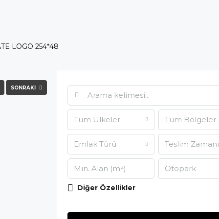
SONRAKI
Tüm Ülkeler
Tüm Bölgeler
Emlak Türü
Teslim Zamanı
Otopark
Diğer Özellikler