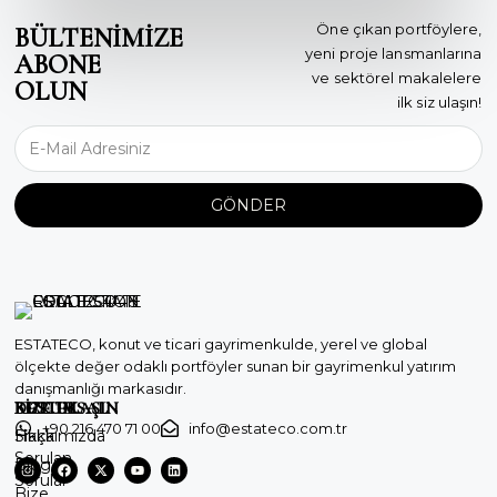
Öne çıkan portföylere,
BÜLTENİMİZE
yeni proje lansmanlarına
ABONE
ve sektörel makalelere
OLUN
ilk siz ulaşın!
GÖNDER
ESTATECO, konut ve ticari gayrimenkulde, yerel ve global
ölçekte değer odaklı portföyler sunan bir gayrimenkul yatırım
danışmanlığı markasıdır.
KURUMSAL
DESTEK
BİZE ULAŞIN
+90 216 470 71 00
info@estateco.com.tr
Hakkımızda
Sıkça
Sorulan
Blog
Sorular
Bize