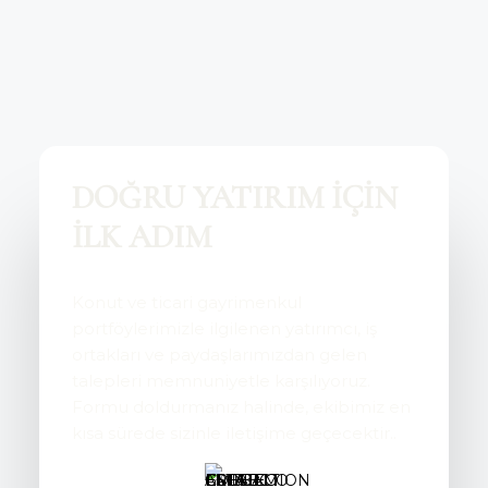
DOĞRU YATIRIM İÇİN
İLK ADIM
Konut ve ticari gayrimenkul
portföylerimizle ilgilenen yatırımcı, iş
ortakları ve paydaşlarımızdan gelen
talepleri memnuniyetle karşılıyoruz.
Formu doldurmanız halinde, ekibimiz en
kısa sürede sizinle iletişime geçecektir..