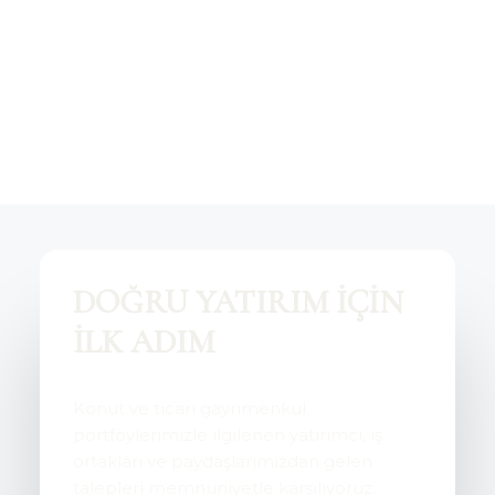
DOĞRU YATIRIM İÇİN
İLK ADIM
Konut ve ticari gayrimenkul
portföylerimizle ilgilenen yatırımcı, iş
ortakları ve paydaşlarımızdan gelen
talepleri memnuniyetle karşılıyoruz.