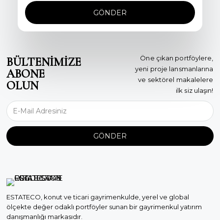
GÖNDER
Öne çıkan portföylere,
BÜLTENİMİZE
yeni proje lansmanlarına
ABONE
ve sektörel makalelere
OLUN
ilk siz ulaşın!
GÖNDER
ESTATECO, konut ve ticari gayrimenkulde, yerel ve global
ölçekte değer odaklı portföyler sunan bir gayrimenkul yatırım
danışmanlığı markasıdır.